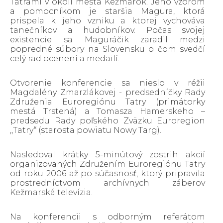
Tatrami v okolí mesta Kežmarok. Jeho vzorom
a pomocníkom je staršia Magura, ktorá
prispela k jeho vzniku a ktorej vychováva
tanečníkov a hudobníkov. Počas svojej
existencie sa Maguráčik zaradil medzi
popredné súbory na Slovensku o čom svedčí
celý rad ocenení a medailí.
Otvorenie konferencie sa nieslo v réžii
Magdalény Zmarzlákovej - predsedníčky Rady
Združenia Euroregiónu Tatry (primátorky
mestá Trstená) a Tomasza Hamerskeho –
predsedu Rady poľského Zväzku Euroregion
,,Tatry“ (starosta powiatu Nowy Targ).
Nasledoval krátky 5-minútový zostrih akcií
organizovaných Združením Euroregiónu Tatry
od roku 2006 až po súčasnosť, ktorý pripravila
prostredníctvom archívnych záberov
Kežmarská televízia.
Na konferencii s odborným referátom