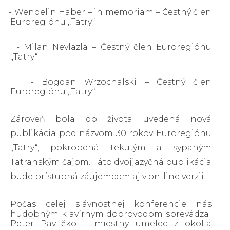
· - Wendelin Haber – in memoriam – Čestný člen
Euroregiónu ,,Tatry“
· - Milan Nevlazla – Čestný člen Euroregiónu
,,Tatry“
· - Bogdan Wrzochalski – Čestný člen
Euroregiónu ,,Tatry“
Zároveň bola do života uvedená nová
publikácia pod názvom 30 rokov Euroregiónu
,,Tatry“, pokropená tekutým a sypaným
Tatranským čajom. Táto dvojjazyčná publikácia
bude prístupná záujemcom aj v on-line verzii.
Počas celej slávnostnej konferencie nás
hudobným klavírnym doprovodom sprevádzal
Peter Pavličko – miestny umelec z okolia