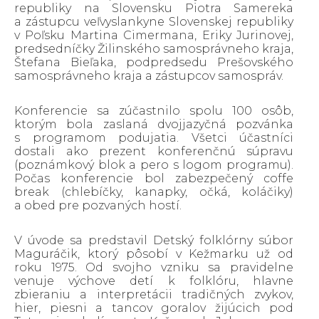
republiky na Slovensku Piotra Samereka
a zástupcu veľvyslankyne Slovenskej republiky
v Poľsku Martina Cimermana, Eriky Jurinovej,
predsedníčky Žilinského samosprávneho kraja,
Štefana Bieľaka, podpredsedu Prešovského
samosprávneho kraja a zástupcov samospráv.
Konferencie sa zúčastnilo spolu 100 osôb,
ktorým bola zaslaná dvojjazyčná pozvánka
s programom podujatia. Všetci účastníci
dostali ako prezent konferenčnú súpravu
(poznámkový blok a pero s logom programu).
Počas konferencie bol zabezpečený coffe
break (chlebíčky, kanapky, očká, koláčiky)
a obed pre pozvaných hostí.
V úvode sa predstavil Detský folklórny súbor
Maguráčik, ktorý pôsobí v Kežmarku už od
roku 1975. Od svojho vzniku sa pravidelne
venuje výchove detí k folklóru, hlavne
zbieraniu a interpretácii tradičných zvykov,
hier, piesni a tancov goralov žijúcich pod