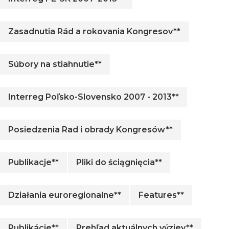
Zasadnutia Rád a rokovania Kongresov**
Súbory na stiahnutie**
Interreg Poľsko-Slovensko 2007 - 2013**
Posiedzenia Rad i obrady Kongresów**
Publikacje**
Pliki do ściągnięcia**
Działania euroregionalne**
Features**
Publikácie**
Prehľad aktuálnych výziev**