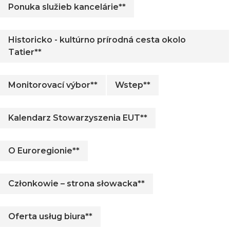
Ponuka služieb kancelárie**
Historicko - kultúrno prírodná cesta okolo
Tatier**
Monitorovací výbor**
Wstep**
Kalendarz Stowarzyszenia EUT**
O Euroregionie**
Członkowie – strona słowacka**
Oferta usług biura**