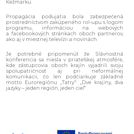
Kežmarku.
Propagácia podujatia bola zabezpečená
prostredníctvom zakúpeného rol-upu s logom
programu, informáciou na webových
a facebookových stránkach oboch partnerov,
ako aj v miestnej televízii a novinách.
Je potrebné pripomenúť že Slávnostná
konferencia sa niesla v priateľskej atmosfére,
kde zástupcovia oboch krajín vyjadrili svoju
spolupatričnosť aj pri neformálnej
komunikacii, čo len podčiarkuje základné
motto Euroregiónu ,,Tatry“: „Dve krajiny, dva
jazyky – jeden región, jeden cieľ“