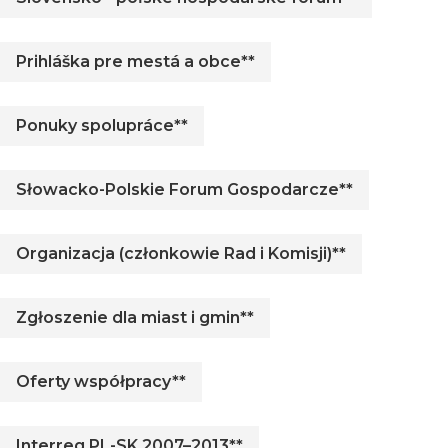
Prihláška pre mestá a obce**
Ponuky spolupráce**
Słowacko-Polskie Forum Gospodarcze**
Organizacja (członkowie Rad i Komisji)**
Zgłoszenie dla miast i gmin**
Oferty współpracy**
Interreg PL-SK 2007–2013**