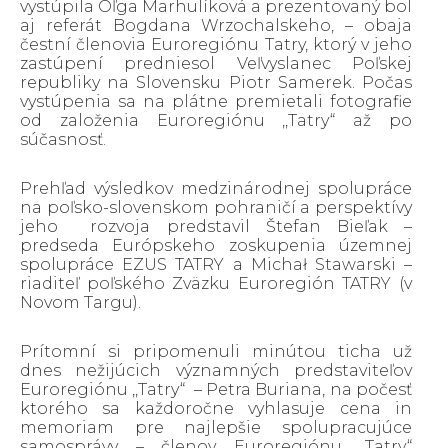
vystúpila Oľga Marhulíková a prezentovaný bol
aj referát Bogdana Wrzochalskeho, – obaja
čestní členovia Euroregiónu Tatry, ktorý v jeho
zastúpení predniesol Veľvyslanec Poľskej
republiky na Slovensku Piotr Samerek. Počas
vystúpenia sa na plátne premietali fotografie
od založenia Euroregiónu ,,Tatry“ až po
súčasnosť.
Prehľad výsledkov medzinárodnej spolupráce
na poľsko-slovenskom pohraničí a perspektívy
jeho rozvoja predstavil Štefan Bieľak –
predseda Európskeho zoskupenia územnej
spolupráce EZUS TATRY a Michał Stawarski –
riaditeľ poľského Zväzku Euroregión TATRY (v
Novom Targu).
Prítomní si pripomenuli minútou ticha už
dnes nežijúcich významných predstaviteľov
Euroregiónu ,,Tatry“ – Petra Buriana, na počesť
ktorého sa každoročne vyhlasuje cena in
memoriam pre najlepšie spolupracujúce
samosprávy – členov Euroregiónu ,,Tatry“