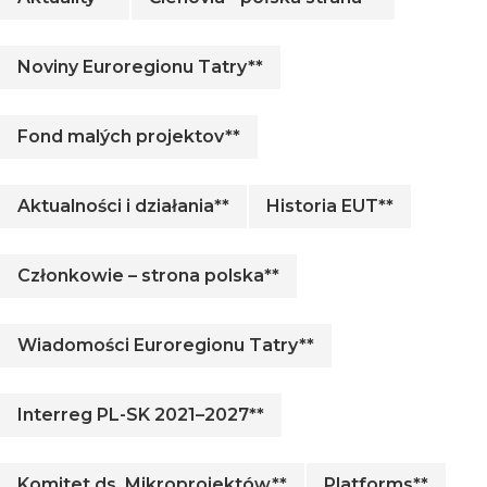
Noviny Euroregionu Tatry**
Fond malých projektov**
Aktualności i działania**
Historia EUT**
Członkowie – strona polska**
Wiadomości Euroregionu Tatry**
Interreg PL-SK 2021–2027**
Komitet ds. Mikroprojektów**
Platforms**