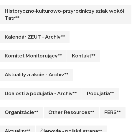
Historyczno-kulturowo-przyrodniczy szlak wokół
Tatr**
Kalendár ZEUT - Archív**
Komitet Monitorujący**
Kontakt**
Aktuality a akcie - Archív**
Udalosti a podujatia - Archív**
Podujatia**
Organizácie**
Other Resources**
FERS**
Aktuality**
Členovia - poľská strana**