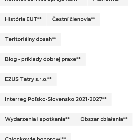
História EUT**
Čestní členovia**
Teritoriálny dosah**
Blog - príklady dobrej praxe**
EZUS Tatry s.r.o.**
Interreg Poľsko-Slovensko 2021-2027**
Wydarzenia i spotkania**
Obszar działania**
Członkowie honorowi**