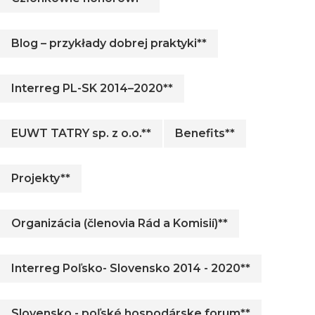
Blog – przykłady dobrej praktyki**
Interreg PL-SK 2014–2020**
EUWT TATRY sp. z o.o.**
Benefits**
Projekty**
Organizácia (členovia Rád a Komisií)**
Interreg Poľsko- Slovensko 2014 - 2020**
Slovensko - poľské hospodárske forum**