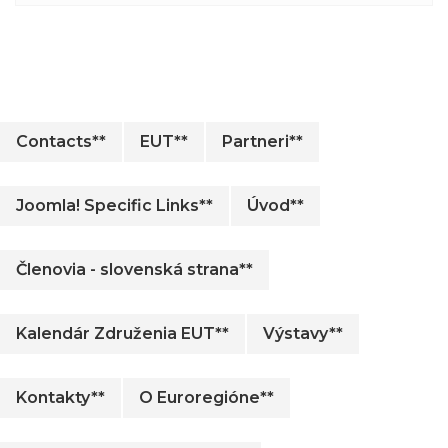
Contacts**
EUT**
Partneri**
Joomla! Specific Links**
Úvod**
Členovia - slovenská strana**
Kalendár Združenia EUT**
Výstavy**
Kontakty**
O Euroregióne**