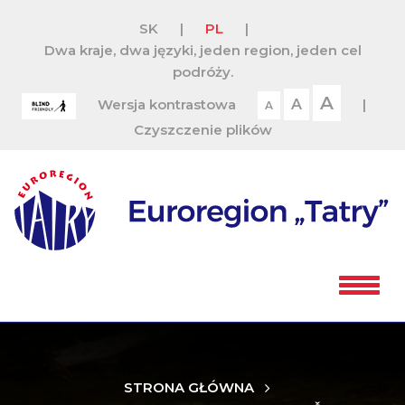
SK
|
PL
|
Dwa kraje, dwa języki, jeden region, jeden cel
podróży.
A
Wersja kontrastowa
A
|
A
Czyszczenie plików
STRONA GŁÓWNA