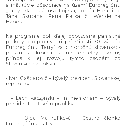
a inštitúcie pôsobiace na území Euroregiónu
,,Tatry“, ďalej Júliusa Lojeka, Jozefa Harabina,
Jána Skupina, Petra Petka či Wendelina
Habera.
Na programe boli ďalej odovzdané pamätné
plakety a diplomy pri príležitosti 30. výročia
Euroregiónu ,Tatry“ za dlhoročnú slovensko-
poľskú spoluprácu a neoceniteľný osobný
prínos k jej rozvoju týmto osobám zo
Slovenska a z Poľska:
· - Ivan Gašparovič – bývalý prezident Slovenskej
republiky
· - Lech Kaczynski – in memoriam – bývalý
prezident Poľskej republiky
· - Oľga Marhulíková – Čestná členka
Euroregiónu ,,Tatry“