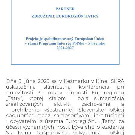
Dňa 5. júna 2025 sa v Kežmarku v Kine ISKRA
uskutočnila slávnostná konferencia pri
príležitosti 30 rokov činnosti Euroregiónu
,,Tatry“, ktorej cieľom bola sumarizácia
zrealizovaných aktivít, zachovanie a
prehĺbenie všestrannej Slovensko-Poľskej
spolupráce medzi samosprávami, inštitúciami
i obyvateľmi z územia Euroregiónu ,,Tatry“ za
účasti významných hostí: bývalého prezidenta
SR Ivana Gašparoviča, veľvyslanca Poľskej