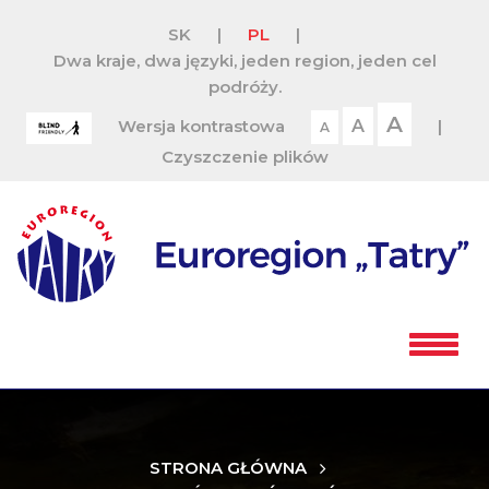
SK
|
PL
|
Dwa kraje, dwa języki, jeden region, jeden cel
podróży.
A
Wersja kontrastowa
A
|
A
Czyszczenie plików
STRONA GŁÓWNA