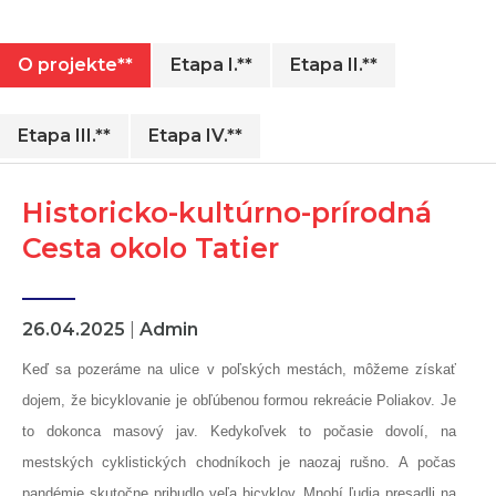
O projekte**
Etapa I.**
Etapa II.**
Etapa III.**
Etapa IV.**
Historicko-kultúrno-prírodná
Cesta okolo Tatier
26.04.2025
|
Admin
Keď sa pozeráme na ulice v poľských mestách, môžeme získať
dojem, že bicyklovanie je obľúbenou formou rekreácie Poliakov. Je
to dokonca masový jav. Kedykoľvek to počasie dovolí, na
mestských cyklistických chodníkoch je naozaj rušno. A počas
pandémie skutočne pribudlo veľa bicyklov. Mnohí ľudia presadli na