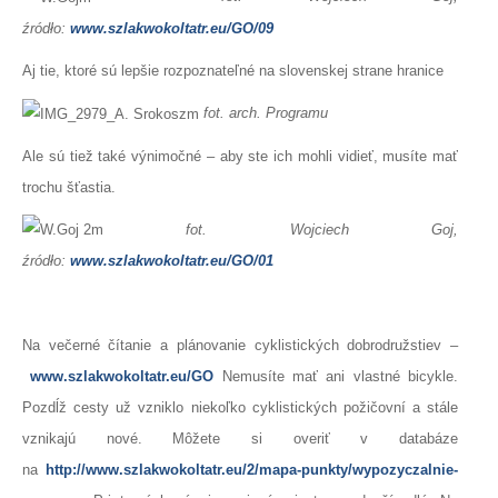
źródło:
www.szlakwokoltatr.eu/GO/09
Aj tie, ktoré sú lepšie rozpoznateľné na slovenskej strane hranice
fot. arch. Programu
Ale sú tiež také výnimočné – aby ste ich mohli vidieť, musíte mať
trochu šťastia.
fot. Wojciech Goj,
źródło:
www.szlakwokoltatr.eu/GO/01
Na večerné čítanie a plánovanie cyklistických dobrodružstiev –
www.szlakwokoltatr.eu/GO
Nemusíte mať ani vlastné bicykle.
Pozdĺž cesty už vzniklo niekoľko cyklistických požičovní a stále
vznikajú nové. Môžete si overiť v databáze
na
http://www.szlakwokoltatr.eu/2/mapa-punkty/wypozyczalnie-