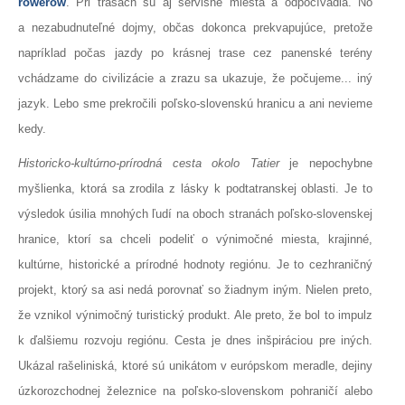
rowerow
. Pri trasách sú aj servisné miesta a odpočívadlá. No
a nezabudnuteľné dojmy, občas dokonca prekvapujúce, pretože
napríklad počas jazdy po krásnej trase cez panenské terény
vchádzame do civilizácie a zrazu sa ukazuje, že počujeme... iný
jazyk. Lebo sme prekročili poľsko-slovenskú hranicu a ani nevieme
kedy.
Historicko-kultúrno-prírodná cesta okolo Tatier
je nepochybne
myšlienka, ktorá sa zrodila z lásky k podtatranskej oblasti. Je to
výsledok úsilia mnohých ľudí na oboch stranách poľsko-slovenskej
hranice, ktorí sa chceli podeliť o výnimočné miesta, krajinné,
kultúrne, historické a prírodné hodnoty regiónu. Je to cezhraničný
projekt, ktorý sa asi nedá porovnať so žiadnym iným. Nielen preto,
že vznikol výnimočný turistický produkt. Ale preto, že bol to impulz
k ďalšiemu rozvoju regiónu. Cesta je dnes inšpiráciou pre iných.
Ukázal rašeliniská, ktoré sú unikátom v európskom meradle, dejiny
úzkorozchodnej železnice na poľsko-slovenskom pohraničí alebo