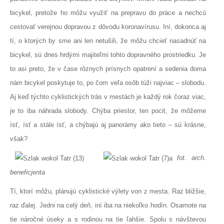
bicykel, pretože ho môžu využiť na prepravu do práce a nechcú
cestovať verejnou dopravou z dôvodu koronavírusu. Iní, dokonca aj
tí, o ktorých by sme ani len netušili, že môžu chcieť nasadnúť na
bicykel, sú dnes hrdými majiteľmi tohto dopravného prostriedku. Je
to asi preto, že v čase rôznych prísnych opatrení a sedenia doma
nám bicykel poskytuje to, po čom veľa osôb túži najviac – slobodu.
Aj keď týchto cyklistických trás v mestách je každý rok čoraz viac,
je to iba náhrada slobody. Chýba priestor, ten pocit, že môžeme
ísť, ísť a stále ísť, a chýbajú aj panorámy ako tieto – sú krásne,
však?
fot. arch.
beneficjenta
Tí, ktorí môžu, plánujú cyklistické výlety von z mesta. Raz bližšie,
raz ďalej. Jedni na celý deň, iní iba na niekoľko hodín. Osamote na
tie náročné úseky a s rodinou na tie ľahšie. Spolu s návštevou