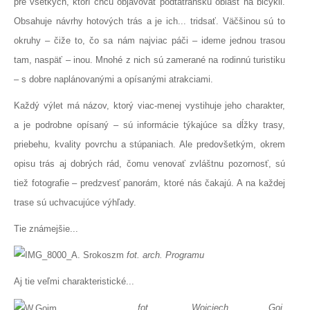
pre všetkých, ktorí chcú objavovať podtatranskú oblasť na bicykli.
Obsahuje návrhy hotových trás a je ich... tridsať. Väčšinou sú to
okruhy – čiže to, čo sa nám najviac páči – ideme jednou trasou
tam, naspäť – inou. Mnohé z nich sú zamerané na rodinnú turistiku
– s dobre naplánovanými a opísanými atrakciami.
Každý výlet má názov, ktorý viac-menej vystihuje jeho charakter,
a je podrobne opísaný – sú informácie týkajúce sa dĺžky trasy,
priebehu, kvality povrchu a stúpaniach. Ale predovšetkým, okrem
opisu trás aj dobrých rád, čomu venovať zvláštnu pozornosť, sú
tiež fotografie – predzvesť panorám, ktoré nás čakajú. A na každej
trase sú uchvacujúce výhľady.
Tie známejšie...
fot. arch. Programu
Aj tie veľmi charakteristické...
fot. Wojciech Goj,