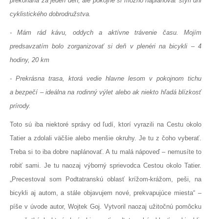
prekonaná za jeden deň, ale pokojne si možno naplánovať štyri dni
cyklistického dobrodružstva.
- Mám rád kávu, oddych a aktívne trávenie času. Mojím
predsavzatím bolo zorganizovať si deň v plenéri na bicykli – 4
hodiny, 20 km
- Prekrásna trasa, ktorá vedie hlavne lesom v pokojnom tichu
a bezpečí – ideálna na rodinný výlet alebo ak niekto hľadá blízkosť
prírody.
Toto sú iba niektoré správy od ľudí, ktorí vyrazili na Cestu okolo
Tatier a zdolali väčšie alebo menšie okruhy. Je tu z čoho vyberať.
Treba si to iba dobre naplánovať. A tu malá nápoveď – nemusíte to
robiť sami. Je tu naozaj výborný sprievodca Cestou okolo Tatier.
„Precestoval som Podtatranskú oblasť krížom-krážom, peši, na
bicykli aj autom, a stále objavujem nové, prekvapujúce miesta“ –
píše v úvode autor, Wojtek Goj. Vytvoril naozaj užitočnú pomôcku