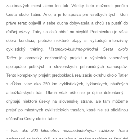
zaujímavých miest alebo len tak. Všetky tieto možnosti ponúka
Cesta okolo Tatier. Áno, a je to správa pre všetkých tých, ktorí
práve teraz objavili v sebe ducha dobyvateľa a chcú sa pustiť do
ďalšej výzvy: Tatry sa dajú obísť na bicykli! Podmienkou je však
dobrá kondícia, pretože niektoré etapy si vyžadujú intenzívny
cyklistický tréning.
Historicko-kultúrno-prírodná Cesta okolo
Tatier
je obrovský cezhraničný projekt a výsledok viacročnej
spolupráce poľských a slovenských prihraničných samospráv.
Tento komplexný projekt predpokladá realizáciu okruhu okolo Tatier
s dĺžkou viac ako 250 km cyklistických, lyžiarskych, náučných
a bežkárskych trás. Okruh však ešte nie je úplne dokončený –
chýbajú niektoré úseky na slovenskej strane, ale tam môžeme
prejsť po miestnych cyklistických trasách, ktoré nie sú oficiálnou
súčasťou Cesty okolo Tatier.
- Viac ako 200 kilometrov nezabudnuteľných zážitkov. Trasa