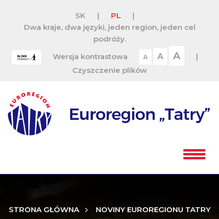
SK
|
PL
|
Dwa kraje, dwa języki, jeden region, jeden cel
podróży.
A
Wersja kontrastowa
A
|
A
Czyszczenie plików
STRONA GŁÓWNA
NOVINY EUROREGIONU TATRY