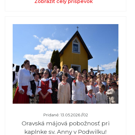
Zobraziť celý príspevok
Pridané: 13.05.2026 //02
Oravská májová pobožnosť pri
kaplnke sv. Anny v Podwilku!