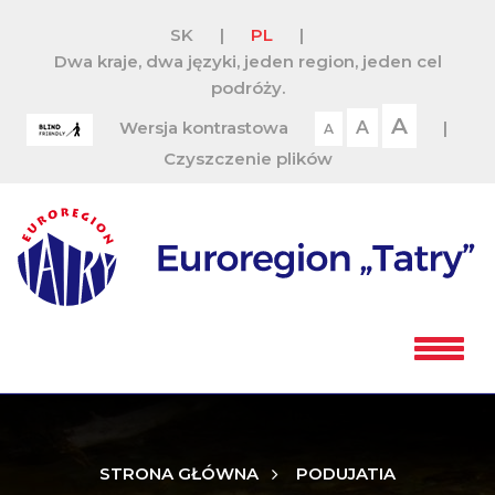
SK
|
PL
|
Dwa kraje, dwa języki, jeden region, jeden cel
podróży.
A
Wersja kontrastowa
A
|
A
Czyszczenie plików
STRONA GŁÓWNA
PODUJATIA