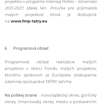
projektov
v programe Interreg Poľsko – Slovensko
2021-2027
, (ďalej len:
Príručka pre prijímateľa
malých projektov
) ktorá je dostupná
na
www.fmp-tatry.eu
6. Programová oblasť
Programová oblasť realizácie malých
projektov v rámci Fondu malých projektov,
ktorého správcom je Európske zoskupenie
územnej spolupráce TATRY zahŕňa:
Na poľskej strane:
nowosądecký okres, gorlický
okres, limanowský okres, mesto s postavením