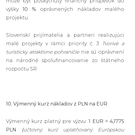
môže byť poskytnutý finančný príspevok do
výšky
10 %
oprávnených nákladov malého
projektu.
Slovenskí prijímatelia a partneri realizujúci
malé projekty v rámci priority č. 3
Tvorivé a
turisticky atraktívne pohraničie
nie sú oprávnení
na národné spolufinancovanie zo štátneho
rozpočtu SR.
10. Výmenný kurz nákladov z PLN na EUR
Výmenný kurz platný pre výzvu:
1 EUR = 4,1775
PLN
(
účtovný kurz uplatňovaný Európskou