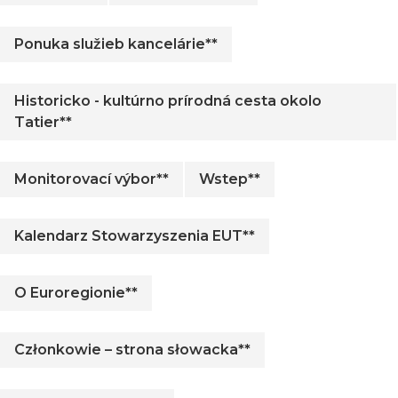
Ponuka služieb kancelárie**
Historicko - kultúrno prírodná cesta okolo
Tatier**
Monitorovací výbor**
Wstep**
Kalendarz Stowarzyszenia EUT**
O Euroregionie**
Członkowie – strona słowacka**