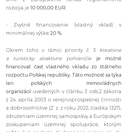
rozvoja je
10 000,00 EUR.
- Zvyšné financovanie (vlastný vklad) v
minimálnej výške
20 %.
Okrem toho v rámci priority č. 3
Kreatívne
a turisticky atraktívne pohraničie
je možné
financovať časť vlastného vkladu zo štátneho
rozpočtu Poľskej republiky. Táto možnosť sa týka
len poľských
mimovládnych
organizácií
uvedených v článku 3 ods.2 zákona
z 24. apríla 2003 o verejnoprospešnej činnosti
a dobrovoľníctve (Z. z. z roku 2022, čiastka 1327),
združeniam územnej samosprávy a Európskym
zoskupeniam územnej spolupráce, ktorým