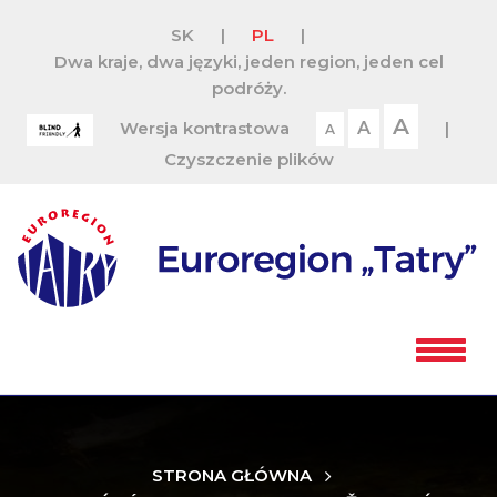
SK
|
PL
|
Dwa kraje, dwa języki, jeden region, jeden cel
podróży.
A
Wersja kontrastowa
A
|
A
Czyszczenie plików
STRONA GŁÓWNA