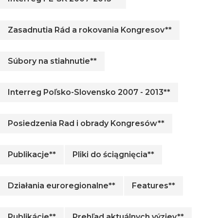
Zasadnutia Rád a rokovania Kongresov**
Súbory na stiahnutie**
Interreg Poľsko-Slovensko 2007 - 2013**
Posiedzenia Rad i obrady Kongresów**
Publikacje**
Pliki do ściągnięcia**
Działania euroregionalne**
Features**
Publikácie**
Prehľad aktuálnych výziev**