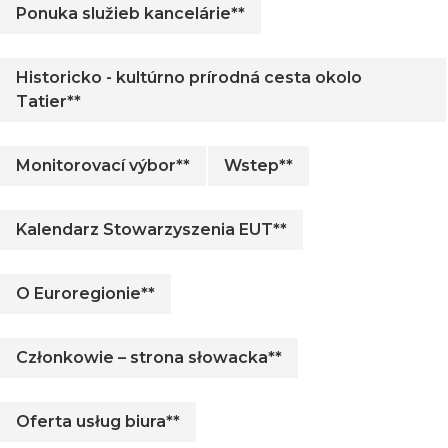
Ponuka služieb kancelárie**
Historicko - kultúrno prírodná cesta okolo
Tatier**
Monitorovací výbor**
Wstep**
Kalendarz Stowarzyszenia EUT**
O Euroregionie**
Członkowie – strona słowacka**
Oferta usług biura**