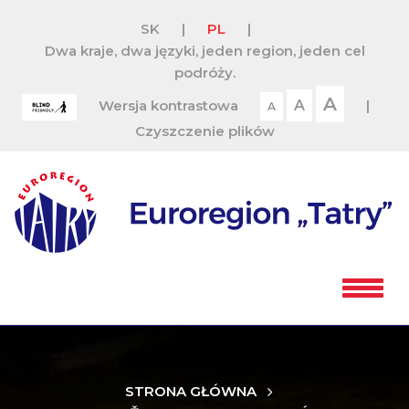
SK
|
PL
|
Dwa kraje, dwa języki, jeden region, jeden cel
podróży.
A
Wersja kontrastowa
A
|
A
Czyszczenie plików
STRONA GŁÓWNA