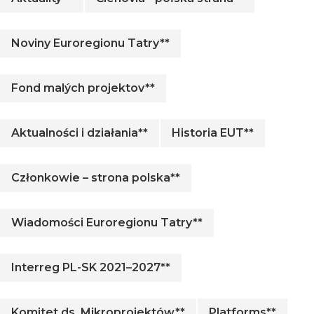
Noviny Euroregionu Tatry**
Fond malých projektov**
Aktualności i działania**
Historia EUT**
Członkowie – strona polska**
Wiadomości Euroregionu Tatry**
Interreg PL-SK 2021–2027**
Komitet ds. Mikroprojektów**
Platforms**