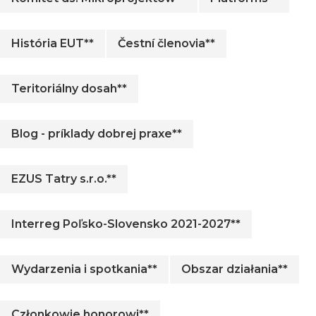
História EUT**
Čestní členovia**
Teritoriálny dosah**
Blog - príklady dobrej praxe**
EZUS Tatry s.r.o.**
Interreg Poľsko-Slovensko 2021-2027**
Wydarzenia i spotkania**
Obszar działania**
Członkowie honorowi**