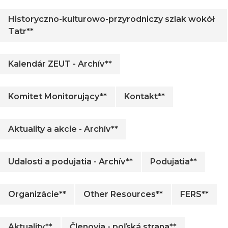
Historyczno-kulturowo-przyrodniczy szlak wokół
Tatr**
Kalendár ZEUT - Archív**
Komitet Monitorujący**
Kontakt**
Aktuality a akcie - Archív**
Udalosti a podujatia - Archív**
Podujatia**
Organizácie**
Other Resources**
FERS**
Aktuality**
Členovia - poľská strana**