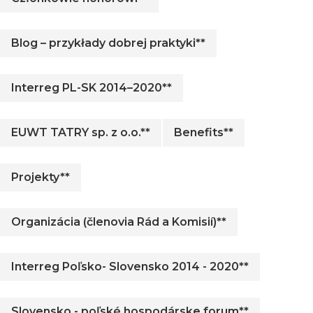
Blog – przykłady dobrej praktyki**
Interreg PL-SK 2014–2020**
EUWT TATRY sp. z o.o.**
Benefits**
Projekty**
Organizácia (členovia Rád a Komisií)**
Interreg Poľsko- Slovensko 2014 - 2020**
Slovensko - poľské hospodárske forum**