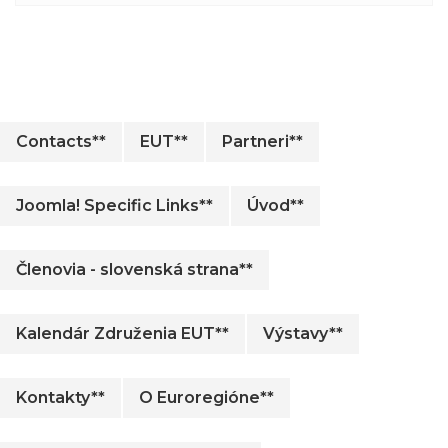
Contacts**
EUT**
Partneri**
Joomla! Specific Links**
Úvod**
Členovia - slovenská strana**
Kalendár Združenia EUT**
Výstavy**
Kontakty**
O Euroregióne**