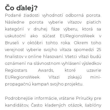
Čo ďalej?
Podané žiadosti vyhodnotí odborná porota.
Následne porota vyberie víťazov piatich
kategórií v druhej fáze výberu, ktorá sa
uskutoční ako súčasť EURegionsWeek v
Bruseli v októbri tohto roka. Okrem toho
verejnosť vyberie svojho víťaza spomedzi 25
finalistov v online hlasovaní. Všetci víťazi budú
oznámení na slávnostnom vyhlásení výsledkov
Regiostars Awards, ktoré uzavrie
EURegionsWeek. Víťazi získajú mini-
propagačnú kampaň svojho projektu.
Podrobnejšie informácie, vrátane Príručky pre
kandidátov, Často kladených otázok, šablóny