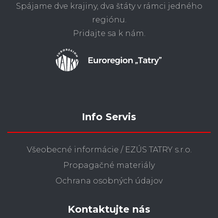
Spájame dve krajiny, dva štáty v rámci jedného
regiónu.
Pridajte sa k nám.
Info Servis
Všeobecné informácie / EZÚS TATRY s.r.o.
Propagačné materiály
Ochrana osobných údajov
Kontaktujte nás