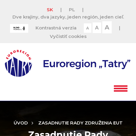
SK
|
PL
|
Dve krajiny, dva jazyky, jeden región, jeden cieľ.
A
Kontrastná verzia
A
|
A
Vyčistiť cookies
ÚVOD
ZASADNUTIE RADY ZDRUŽENIA EUT
Zasadnutie Rady