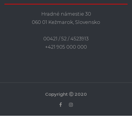
Hradné námestie 30
060 01 Kežmarok, Slovensko
00421 / 52 / 4523913
+421 905 000 000
Copyright Ⓒ 2020