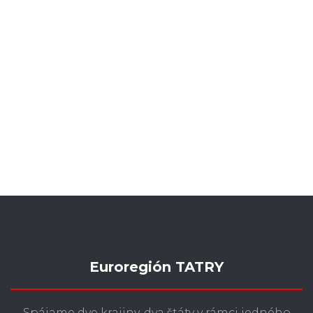
Euroregión TATRY
Spájame dve krajiny, dva štáty v rámci jedného