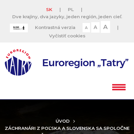
SK
|
PL
|
Dve krajiny, dva jazyky, jeden región, jeden cieľ.
A
Kontrastná verzia
A
|
A
Vyčistiť cookies
ÚVOD
ZÁCHRANÁRI Z POĽSKA A SLOVENSKA SA SPOLOČNE