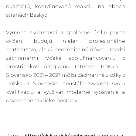
okamžitú, koordinovanú reakciu na oboch
stranách Beskýd.
Výmena skúseností a spoločné úsilie počas
cvičení budujú nielen profesionálne
partnerstvo, ale aj neoceniteľnú dôveru medzi
záchranármi. Vďaka spolufinancovaniu z
prostriedkov programu Interreg Poľsko –
Slovensko 2021 – 2027 môžu záchranné zložky z
Poľska a Slovenska neustále zvyšovať svoju
kvalifikáciu a využívať moderné vybavenie a
osvedčené taktické postupy.
Zdroj:
https://plsk.eu/sk/zachranari-z-polska-a-