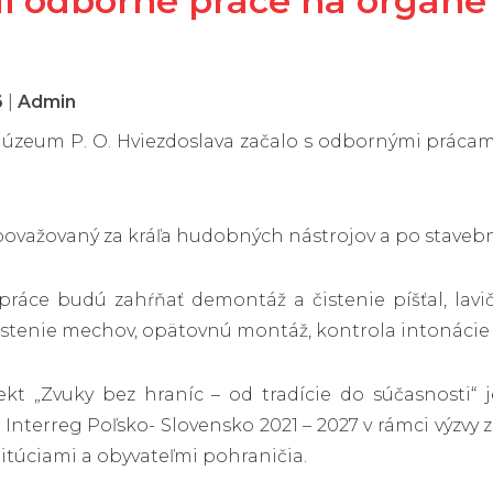
i odborné práce na organe 
6
|
Admin
úzeum P. O. Hviezdoslava začalo s odbornými prácam
ovažovaný za kráľa hudobných nástrojov a po stavebnej
áce budú zahŕňať demontáž a čistenie píšťal, lavičie
čistenie mechov, opätovnú montáž, kontrola intonácie
ekt „Zvuky bez hraníc – od tradície do súčasnosti
nterreg Poľsko- Slovensko 2021 – 2027 v rámci výzvy 
itúciami a obyvateľmi pohraničia.