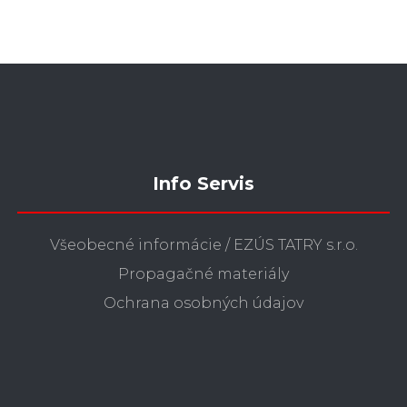
Info Servis
Všeobecné informácie / EZÚS TATRY s.r.o.
Propagačné materiály
Ochrana osobných údajov