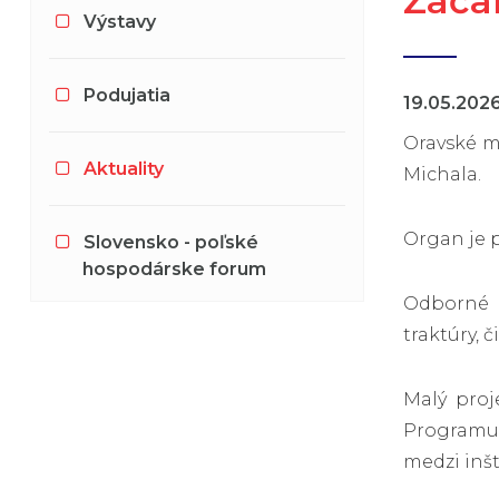
Začal
Výstavy
Podujatia
19.05.202
Oravské m
Aktuality
Michala.
Organ je p
Slovensko - poľské
hospodárske forum
Odborné pr
traktúry, 
Malý proj
Programu I
medzi inšt