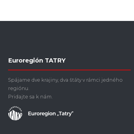
Euroregión TATRY
Spájame dve krajiny, dva štáty v rámci jedného
regiónu.
Pridajte sa k nám.