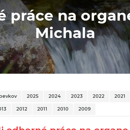
é práce na organe
Michala
spevkov
2025
2024
2023
2022
2021
013
2012
2011
2010
2009