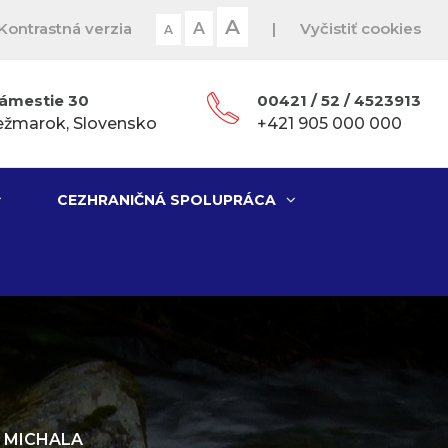
A
Kontrastná verzia
A
|
Vyčistiť cookies
A
ámestie 30
00421 / 52 / 4523913
ežmarok, Slovensko
+421 905 000 000
CEZHRANIČNÁ SPOLUPRÁCA
. MICHALA