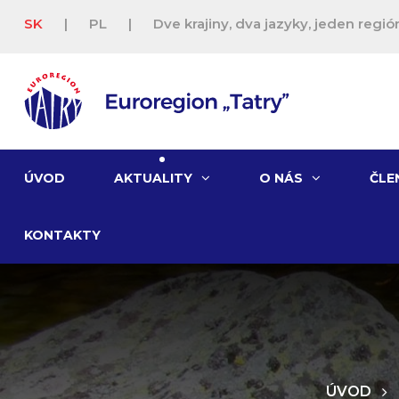
SK
|
PL
|
Dve krajiny, dva jazyky, jeden región
ÚVOD
AKTUALITY
O NÁS
ČLE
KONTAKTY
ÚVOD