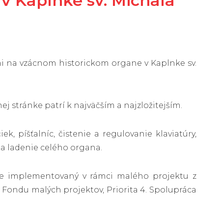
v Kaplnke sv. Michala
i na vzácnom historickom organe v Kaplnke sv.
 stránke patrí k najväčším a najzložitejším.
k, píšťalníc, čistenie a regulovanie klaviatúry,
 a ladenie celého organa.
“ je implementovaný v rámci malého projektu z
z Fondu malých projektov, Priorita 4. Spolupráca