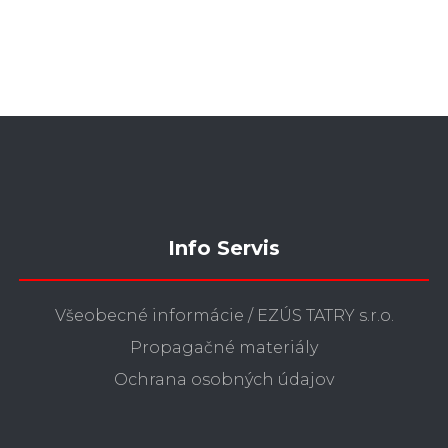
Info Servis
Všeobecné informácie / EZÚS TATRY s.r.o.
Propagačné materiály
Ochrana osobných údajov