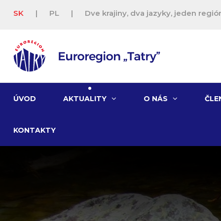
SK
|
PL
|
Dve krajiny, dva jazyky, jeden región
ÚVOD
AKTUALITY
O NÁS
ČLE
KONTAKTY