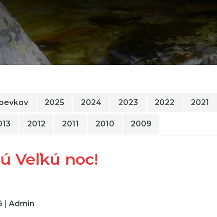
spevkov
2025
2024
2023
2022
2021
013
2012
2011
2010
2009
ú Veľkú noc!
6
|
Admin