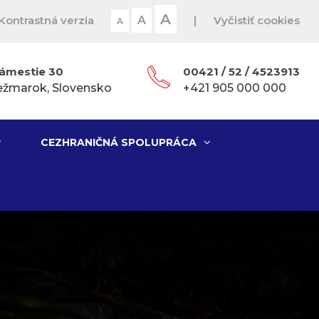
A
Kontrastná verzia
A
|
Vyčistiť cookies
A
ámestie 30
00421 / 52 / 4523913
ežmarok, Slovensko
+421 905 000 000
CEZHRANIČNÁ SPOLUPRÁCA