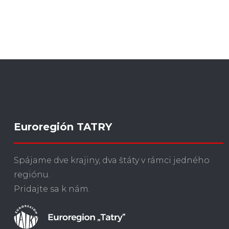
Euroregión TATRY
Spájame dve krajiny, dva štáty v rámci jedného
regiónu.
Pridajte sa k nám.