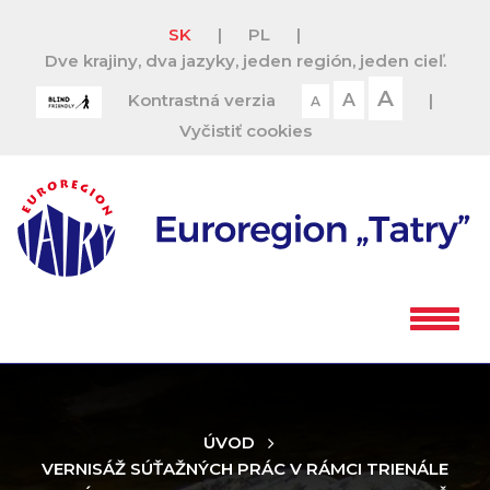
SK
|
PL
|
Dve krajiny, dva jazyky, jeden región, jeden cieľ.
A
Kontrastná verzia
A
|
A
Vyčistiť cookies
ÚVOD
VERNISÁŽ SÚŤAŽNÝCH PRÁC V RÁMCI TRIENÁLE