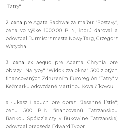
"Tatry"
2. cena
pre Agata Rachwał za maľbu: "Postavy",
cena vo výške 1000.00 PLN, ktorú daroval a
odovzdal Burmistrz mesta Nowy Targ, Grzegorz
Watycha
3. cena
ex aequo pre Adama Chrynia pre
obrazy: "Na ryby", "Widok zza okna"; 500 zlotých
financovaných Združením Euroregión "Tatry" v
Kežmarku odovzdané Martinou Kovalčíkovou
a Łukasz Haduch pre obraz: "Jesenné lístie";
cenu 500 PLN financovanú Tatrzańskou
Bankou Spółdzielczy v Bukowine Tatrzańskej
odovzdal predseda Edward Tybor.