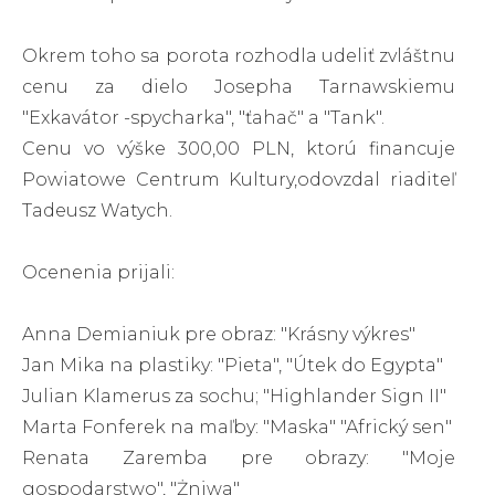
Okrem toho sa porota rozhodla udeliť zvláštnu
cenu za dielo Josepha Tarnawskiemu
"Exkavátor -spycharka", "ťahač" a "Tank".
Cenu vo výške 300,00 PLN, ktorú financuje
Powiatowe Centrum Kultury,odovzdal riaditeľ
Tadeusz Watych.
Ocenenia prijali:
Anna Demianiuk pre obraz: "Krásny výkres"
Jan Mika na plastiky: "Pieta", "Útek do Egypta"
Julian Klamerus za sochu; "Highlander Sign II"
Marta Fonferek na maľby: "Maska" "Africký sen"
Renata Zaremba pre obrazy: "Moje
gospodarstwo", "Żniwa"