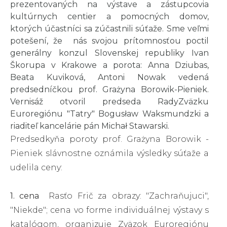
prezentovaných na výstave a zástupcovia
kultúrnych centier a pomocných domov,
ktorých účastníci sa zúčastnili súťaže. Sme veľmi
potešení, že nás svojou prítomnosťou poctil
generálny konzul Slovenskej republiky Ivan
Škorupa v Krakowe a porota: Anna Dziubas,
Beata Kuviková, Antoni Nowak vedená
predsedníčkou prof. Grażyna Borowik-Pieniek.
Vernisáž otvoril predseda RadyZväzku
Euroregiónu "Tatry" Bogusław Waksmundzki a
riaditeľ kancelárie pán Michał Stawarski.
Predsedkyňa poroty prof. Grażyna Borowik -
Pieniek slávnostne oznámila výsledky súťaže a
udelila ceny:
1. cena
Rasťo Frič za obrazy: "Zachraňujuci",
"Niekde"; cena vo forme individuálnej výstavy s
katalógom, organizuje Zväzok Euroregiónu