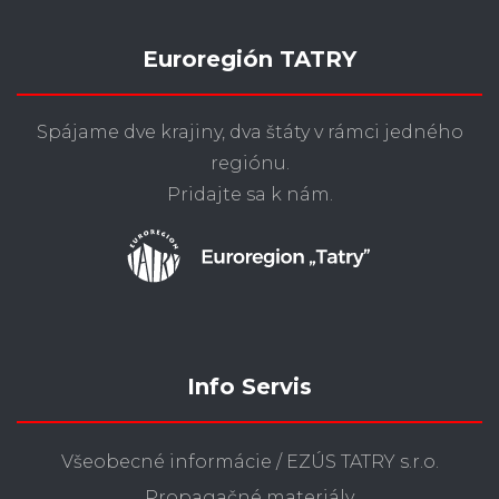
Euroregión TATRY
Spájame dve krajiny, dva štáty v rámci jedného
regiónu.
Pridajte sa k nám.
Info Servis
Všeobecné informácie / EZÚS TATRY s.r.o.
Propagačné materiály