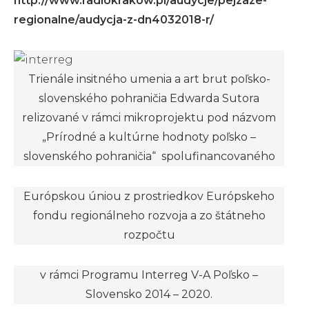
http://www.radiokrakow.pl/audycje/pejzaze-
regionalne/audycja-z-dn4032018-r/
Trienále insitného umenia a art brut poľsko-
slovenského pohraničia Edwarda Sutora
relizované v rámci mikroprojektu pod názvom
„Prírodné a kultúrne hodnoty poľsko –
slovenského pohraničia“ spolufinancovaného
Európskou úniou z prostriedkov Európskeho
fondu regionálneho rozvoja a zo štátneho
rozpočtu
v rámci Programu Interreg V-A Poľsko –
Slovensko 2014 – 2020.