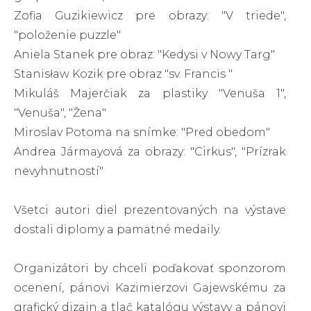
Zofia Guzikiewicz pre obrazy: "V triede",
"položenie puzzle"
Aniela Stanek pre obraz: "Kedysi v Nowy Targ"
Stanisław Kozik pre obraz "sv. Francis "
Mikuláš Majerčiak za plastiky "Venuša 1",
"Venuša", "Žena"
Miroslav Potoma na snímke: "Pred obedom"
Andrea Jármayová za obrazy: "Cirkus", "Prízrak
nevyhnutností"
Všetci autori diel prezentovaných na výstave
dostali diplomy a pamätné medaily.
Organizátori by chceli poďakovať sponzorom
ocenení, pánovi Kazimierzovi Gajewskému za
grafický dizajn a tlač katalógu výstavy a pánovi