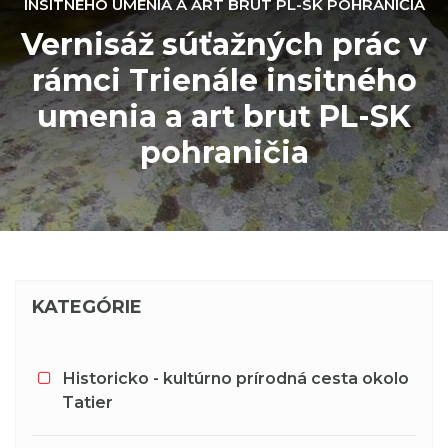
INSITNÉHO UMENIA A ART BRUT PL-SK POHRANIČIA
Vernisáž súťažných prác v
rámci Trienále insitného
umenia a art brut PL-SK
pohraničia
KATEGÓRIE
Historicko - kultúrno prírodná cesta okolo
Tatier