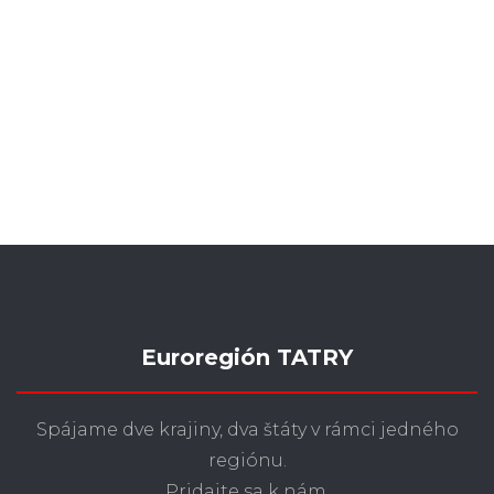
Euroregión TATRY
Spájame dve krajiny, dva štáty v rámci jedného
regiónu.
Pridajte sa k nám.