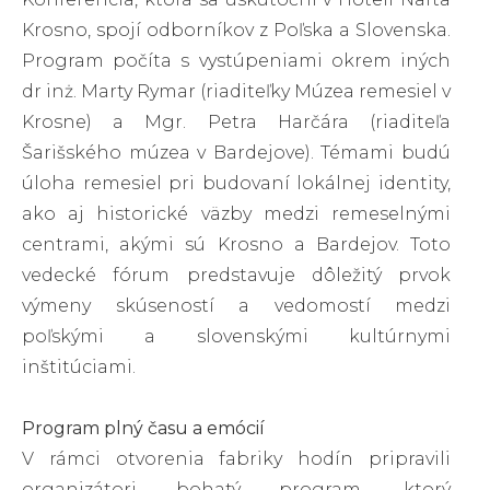
Krosno, spojí odborníkov z Poľska a Slovenska.
Program počíta s vystúpeniami okrem iných
dr inż. Marty Rymar (riaditeľky Múzea remesiel v
Krosne) a Mgr. Petra Harčára (riaditeľa
Šarišského múzea v Bardejove). Témami budú
úloha remesiel pri budovaní lokálnej identity,
ako aj historické väzby medzi remeselnými
centrami, akými sú Krosno a Bardejov. Toto
vedecké fórum predstavuje dôležitý prvok
výmeny skúseností a vedomostí medzi
poľskými a slovenskými kultúrnymi
inštitúciami.
Program plný času a emócií
V rámci otvorenia fabriky hodín pripravili
organizátori bohatý program, ktorý