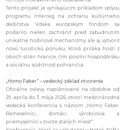
Tento projekt je vynikajúcim príkladom vplyvu
programu Interreg na ochranu kultúrneho
dedičstva. Vďaka európskym fondom sa
podarilo nielen zachrániť pred zabudnutím
unikátne hodinové mechanizmy, ale aj vytvoriť
novú turistickú ponuku, ktorá priláka hostí z
oboch strán hranice, čím posilní hospodársku
a sociálnu súdržnosť pohraničia.
„Homo Faber“ – vedecký základ otvorenia
Oficiálne oslavy, naplánované na obdobie od
29. apríla do 3. mája 2026, otvorí medzinárodná
vedecká konferencia s názvom „Homo Faber.
Remeselníci, domáci výrobcovia a
priemyselníci v živote starých miest“.
Konferencia, ktorá sa uskutoční v Hoteli Nafta