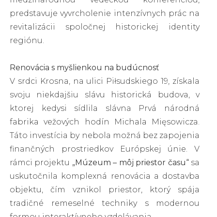
predstavuje vyvrcholenie intenzívnych prác na
revitalizácii spoločnej historickej identity
regiónu.
Renovácia s myšlienkou na budúcnosť
V srdci Krosna, na ulici Piłsudskiego 19, získala
svoju niekdajšiu slávu historická budova, v
ktorej kedysi sídlila slávna Prvá národná
fabrika vežových hodín Michala Mięsowicza.
Táto investícia by nebola možná bez zapojenia
finančných prostriedkov Európskej únie. V
rámci projektu
„Múzeum – môj priestor času“
sa
uskutočnila komplexná renovácia a dostavba
objektu, čím vznikol priestor, ktorý spája
tradičné remeselné techniky s modernou
formou interaktívneho vzdelávania.