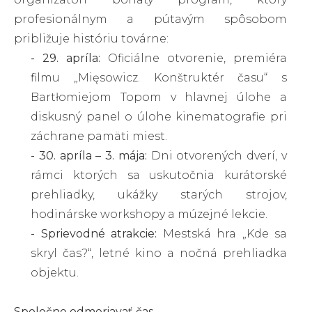
profesionálnym a pútavým spôsobom
približuje históriu továrne:
- 29. apríla:
Oficiálne otvorenie, premiéra
filmu „Mięsowicz. Konštruktér času“ s
Bartłomiejom Topom v hlavnej úlohe a
diskusný panel o úlohe kinematografie pri
záchrane pamäti miest.
- 30. apríla – 3. mája:
Dni otvorených dverí, v
rámci ktorých sa uskutočnia kurátorské
prehliadky, ukážky starých strojov,
hodinárske workshopy a múzejné lekcie.
- Sprievodné atrakcie:
Mestská hra „Kde sa
skryl čas?“, letné kino a nočná prehliadka
objektu.
Spoločne odmeriavať čas