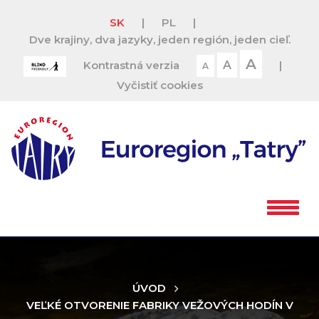
SK
|
PL
|
Dve krajiny, dva jazyky, jeden región, jeden cieľ.
A
Kontrastná verzia
A
|
A
Vyčistiť cookies
ÚVOD
VEĽKÉ OTVORENIE FABRIKY VEŽOVÝCH HODÍN V