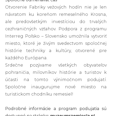
Otvorenie Fabriky vežových hodín nie je len
návratom ku koreňom remeselného Krosna,
ale predovšetkým investíciou do trvalých
cezhraničných vzťahov. Podpora z programu
Interreg Poľsko – Slovensko umožnila vytvoriť
miesto, ktoré je živým svedectvom spoločnej
histórie techniky a kultúry, otvorené pre
každého Európana.
Srdečne pozývame všetkých obyvateľov
pohraničia, milovníkov histórie a turistov k
účasti na tomto výnimočnom podujatí.
Spoločne inaugurujme nové miesto na
turistickom chodníku remesiel!
Podrobné informácie a program podujatia sú
dostupné na stránke:
muzeumrzemiosla.pl