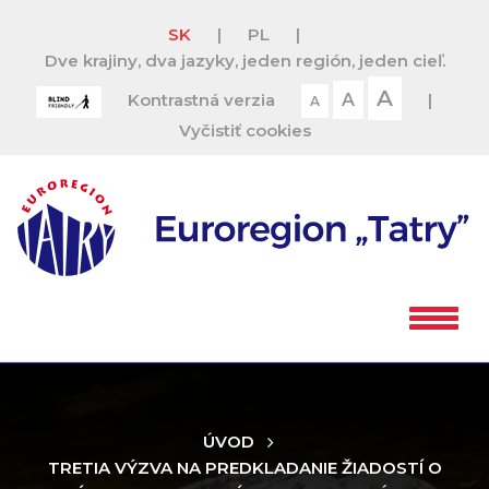
SK
|
PL
|
Dve krajiny, dva jazyky, jeden región, jeden cieľ.
A
Kontrastná verzia
A
|
A
Vyčistiť cookies
ÚVOD
TRETIA VÝZVA NA PREDKLADANIE ŽIADOSTÍ O