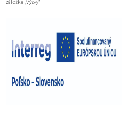
záložke „Výzvy".