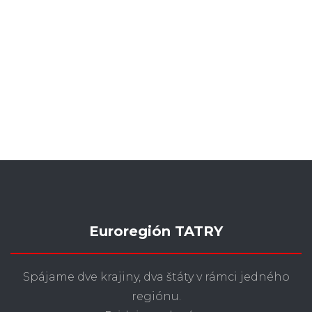
Euroregión TATRY
Spájame dve krajiny, dva štáty v rámci jedného
regiónu.