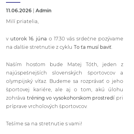
11.06.2026
|
Admin
Milí priatelia,
v
utorok 16. júna
o 17.30 vás srdečne pozývame
na ďalšie stretnutie z cyklu
To ťa musí baviť
.
Naším hosťom bude Matej Tóth, jeden z
najúspešnejších slovenských športovcov a
olympijský víťaz. Budeme sa rozprávať o jeho
športovej kariére, ale aj o tom, akú úlohu
zohráva
tréning vo vysokohorskom prostredí
pri
príprave vrcholových športovcov.
Tešíme sa na stretnutie s vami!