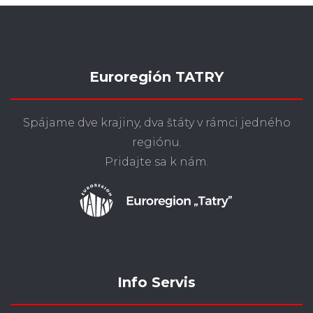
Euroregión TATRY
Spájame dve krajiny, dva štáty v rámci jedného
regiónu.
Pridajte sa k nám.
Info Servis