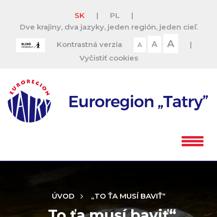
SK
|
PL
|
Dve krajiny, dva jazyky, jeden región, jeden cieľ.
A
Kontrastná verzia
A
|
A
Vyčistiť cookies
ÚVOD
„TO ŤA MUSÍ BAVIŤ“
„To ťa musí baviť“