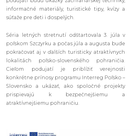
podujatí budú ukážky záchranárskej techniky,
informačné materiály, turistické tipy, kvízy a
súťaže pre deti i dospelých.
Séria letných stretnutí odštartovala 3. júla v
poľskom Szczyrku a počas júla a augusta bude
pokračovať aj v ďalších turisticky atraktívnych
lokalitách poľsko-slovenského pohraničia.
Cieľom podujatí je priblížiť verejnosti
konkrétne prínosy programu Interreg Poľsko –
Slovensko a ukázať, ako spoločné projekty
prispievajú k bezpečnejšiemu a
atraktívnejšiemu pohraničiu.