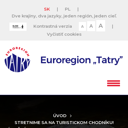
SK
|
PL
|
Dve krajiny, dva jazyky, jeden región, jeden cieľ.
A
Kontrastná verzia
A
|
A
Vyčistiť cookies
ÚVOD
STRETNIME SA NA TURISTICKOM CHODNÍKU!