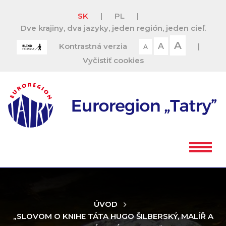
SK
|
PL
|
Dve krajiny, dva jazyky, jeden región, jeden cieľ.
A
Kontrastná verzia
A
|
A
Vyčistiť cookies
ÚVOD
„SLOVOM O KNIHE TÁTA HUGO ŠILBERSKÝ, MALÍŘ A