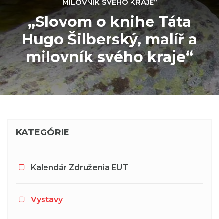
MILOVNÍK SVÉHO KRAJE“
„Slovom o knihe Táta
Hugo Šilberský, malíř a
milovník svého kraje“
KATEGÓRIE
Kalendár Združenia EUT
Výstavy