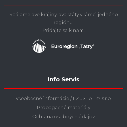
Spájame dve krajiny, dva štáty v rámci jedného
regiónu.
Pridajte sa k nám.
Info Servis
Všeobecné informácie / EZÚS TATRY s.r.o.
Propagačné materiály
Ochrana osobných údajov