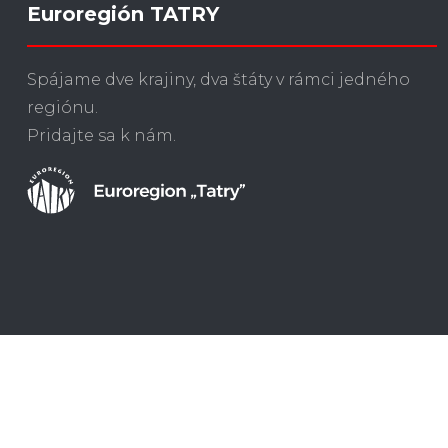
Euroregión TATRY
Spájame dve krajiny, dva štáty v rámci jedného
regiónu.
Pridajte sa k nám.
Copyright Ⓒ 2020