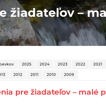
e žiadateľov – ma
spevkov
2025
2024
2023
2022
2021
013
2012
2011
2010
2009
nia pre žiadateľov – malé p