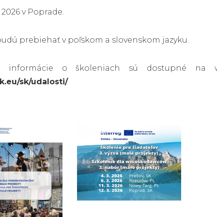
a 2026 v Poprade.
budú prebiehať v poľskom a slovenskom jazyku.
é informácie o školeniach sú dostupné na 
sk.eu/sk/udalosti/