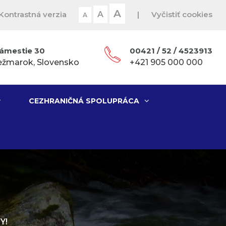
A
Kontrastná verzia
A
|
Vyčistiť cookies
A
ámestie 30
00421 / 52 / 4523913
ežmarok, Slovensko
+421 905 000 000
CEZHRANIČNÁ SPOLUPRÁCA
Y!