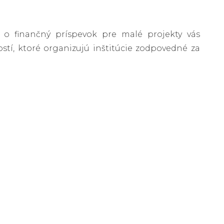
í o finančný príspevok pre malé projekty vás
stí, ktoré organizujú inštitúcie zodpovedné za