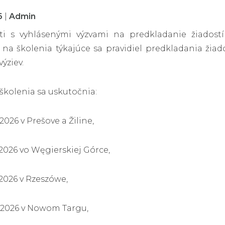
6
|
Admin
sti s vyhlásenými výzvami na predkladanie žiadost
na školenia týkajúce sa pravidiel predkladania žiado
výziev.
 školenia sa uskutočnia:
2026 v Prešove a Žiline,
 2026 vo Węgierskiej Górce,
 2026 v Rzeszówe,
a 2026 v Nowom Targu,