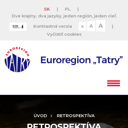
SK
|
PL
|
Dve krajiny, dva jazyky, jeden región, jeden cieľ.
A
Kontrastná verzia
A
|
A
Vyčistiť cookies
ÚVOD
RETROSPEKTÍVA
RETROSPEKTÍVA