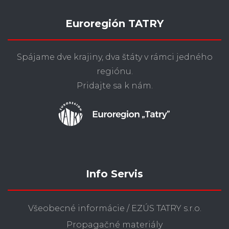
Euroregión TATRY
Spájame dve krajiny, dva štáty v rámci jedného
regiónu.
Pridajte sa k nám.
Info Servis
Všeobecné informácie / EZÚS TATRY s.r.o.
Propagačné materiály