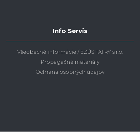
Info Servis
Všeobecné informácie / EZÚS TATRY s.r.o.
Propagačné materiály
Ochrana osobných údajov