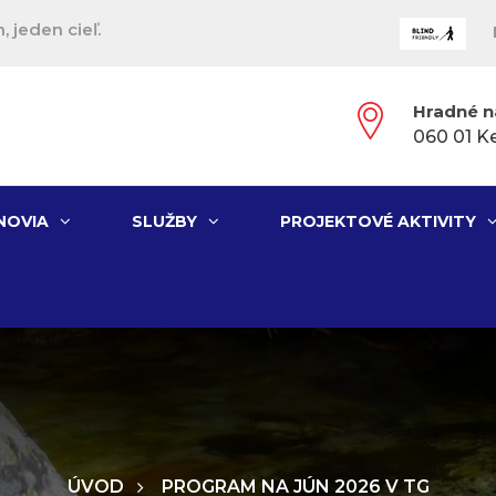
, jeden cieľ.
Hradné n
060 01 K
NOVIA
SLUŽBY
PROJEKTOVÉ AKTIVITY
ÚVOD
PROGRAM NA JÚN 2026 V TG