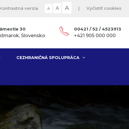
A
Kontrastná verzia
A
|
Vyčistiť cookies
A
ámestie 30
00421 / 52 / 4523913
ežmarok, Slovensko
+421 905 000 000
CEZHRANIČNÁ SPOLUPRÁCA