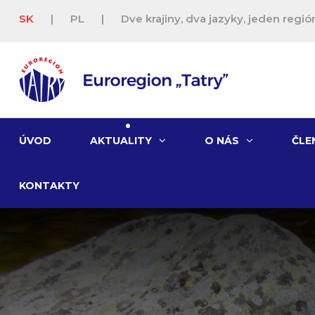
SK
|
PL
|
Dve krajiny, dva jazyky, jeden región
ÚVOD
AKTUALITY
O NÁS
ČLE
KONTAKTY