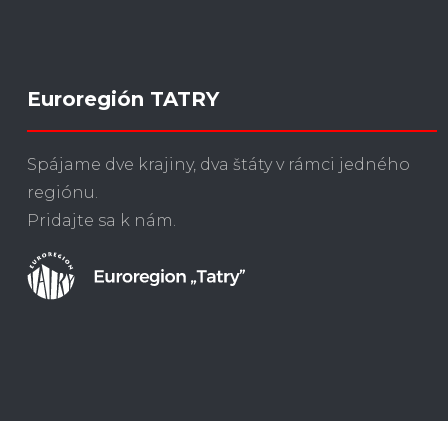
Euroregión TATRY
Spájame dve krajiny, dva štáty v rámci jedného
regiónu.
Pridajte sa k nám.