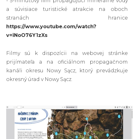
- 5-minútový film propagujúci minerálne vody
a súvisiace turistické atrakcie na oboch
stranách hranice
https://www.youtube.com/watch?
v=iNoO76Y1zXs
Filmy sú k dispozícii na webovej stránke
prijímateľa a na oficiálnom propagačnom
kanáli okresu Nowy Sącz, ktorý prevádzkuje
okresný úrad v Nowy Sącz.