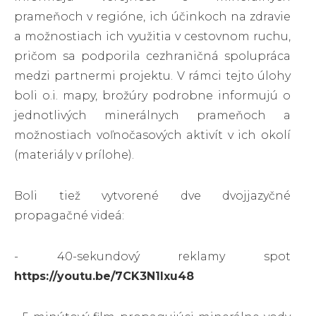
prameňoch v regióne, ich účinkoch na zdravie
a možnostiach ich využitia v cestovnom ruchu,
pričom sa podporila cezhraničná spolupráca
medzi partnermi projektu. V rámci tejto úlohy
boli o.i. mapy, brožúry podrobne informujú o
jednotlivých minerálnych prameňoch a
možnostiach voľnočasových aktivít v ich okolí
(materiály v prílohe).
Boli tiež vytvorené dve dvojjazyčné
propagačné videá:
- 40-sekundový reklamy spot
https://youtu.be/7CK3N1Ixu48