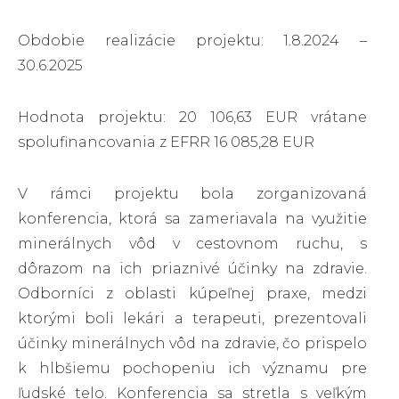
Obdobie realizácie projektu: 1.8.2024 –
30.6.2025
Hodnota projektu: 20 106,63 EUR vrátane
spolufinancovania z EFRR 16 085,28 EUR
V rámci projektu bola zorganizovaná
konferencia, ktorá sa zameriavala na využitie
minerálnych vôd v cestovnom ruchu, s
dôrazom na ich priaznivé účinky na zdravie.
Odborníci z oblasti kúpeľnej praxe, medzi
ktorými boli lekári a terapeuti, prezentovali
účinky minerálnych vôd na zdravie, čo prispelo
k hlbšiemu pochopeniu ich významu pre
ľudské telo. Konferencia sa stretla s veľkým