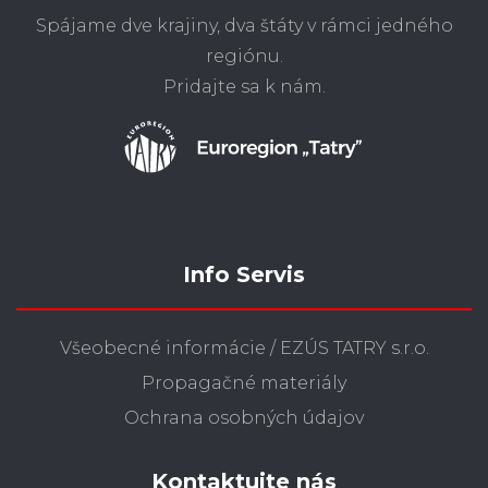
Spájame dve krajiny, dva štáty v rámci jedného
regiónu.
Pridajte sa k nám.
Info Servis
Všeobecné informácie / EZÚS TATRY s.r.o.
Propagačné materiály
Ochrana osobných údajov
Kontaktujte nás