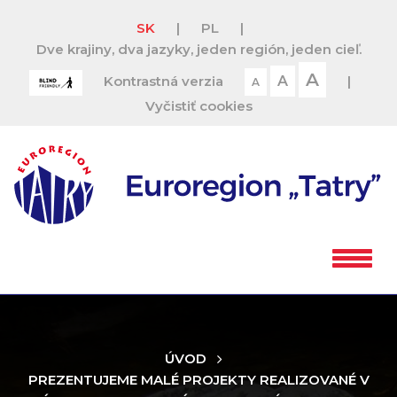
SK
|
PL
|
Dve krajiny, dva jazyky, jeden región, jeden cieľ.
A
Kontrastná verzia
A
|
A
Vyčistiť cookies
ÚVOD
PREZENTUJEME MALÉ PROJEKTY REALIZOVANÉ V