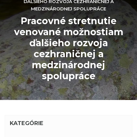
ĎALŠIEHO ROZVOJA CEZHRANIČNEJ A
MEDZINÁRODNEJ SPOLUPRÁCE
Pracovné stretnutie
venované možnostiam
ďalšieho rozvoja
cezhraničnej a
medzinárodnej
spolupráce
KATEGÓRIE