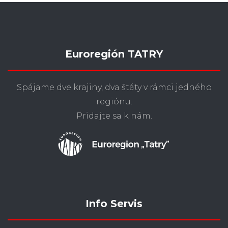
Euroregión TATRY
Spájame dve krajiny, dva štáty v rámci jedného
regiónu.
Pridajte sa k nám.
Info Servis