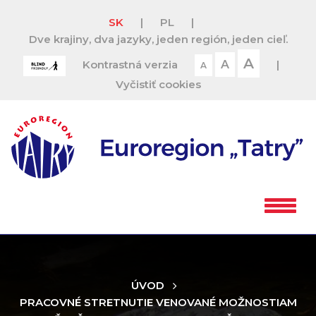
SK
|
PL
|
Dve krajiny, dva jazyky, jeden región, jeden cieľ.
A
Kontrastná verzia
A
|
A
Vyčistiť cookies
ÚVOD
PRACOVNÉ STRETNUTIE VENOVANÉ MOŽNOSTIAM