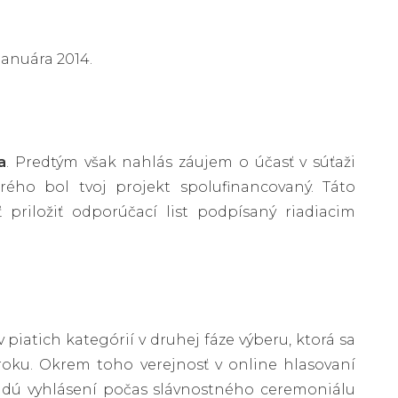
januára 2014.
a
. Predtým však nahlás záujem o účasť v súťaži
ého bol tvoj projekt spolufinancovaný. Táto
 priložiť odporúčací list podpísaný riadiacim
piatich kategórií v druhej fáze výberu, ktorá sa
roku. Okrem toho verejnosť v online hlasovaní
i budú vyhlásení počas slávnostného ceremoniálu