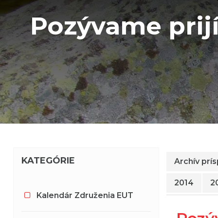
Pozývame prij
KATEGÓRIE
Archív prí
2014
2
Kalendár Združenia EUT