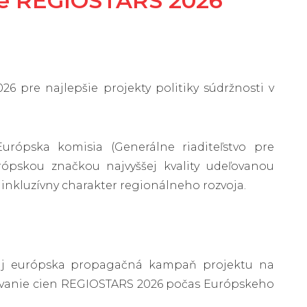
že REGIOSTARS 2026
6 pre najlepšie projekty politiky súdržnosti v
rópska komisia (Generálne riaditeľstvo pre
rópskou značkou najvyššej kvality udeľovanou
inkluzívny charakter regionálneho rozvoja.
e aj európska propagačná kampaň projektu na
ávanie cien REGIOSTARS 2026 počas Európskeho