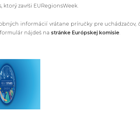
s, ktorý zavŕši EURegionsWeek.
obných informácií vrátane príručky pre uchádzačov, č
 formulár nájdeš na
stránke Európskej komisie
.