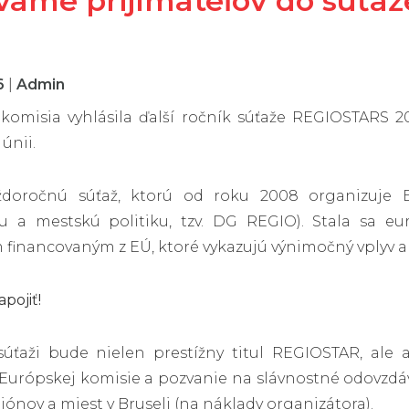
vame prijímateľov do súťa
6
|
Admin
komisia vyhlásila ďalší ročník súťaže REGIOSTARS 202
únii.
doročnú súťaž, ktorú od roku 2008 organizuje Eu
u a mestskú politiku, tzv. DG REGIO). Stala sa eu
financovaným z EÚ, ktoré vykazujú výnimočný vplyv a 
apojiť!
úťaži bude nielen prestížny titul REGIOSTAR, al
Európskej komisie a pozvanie na slávnostné odovzd
iónov a miest v Bruseli (na náklady organizátora).