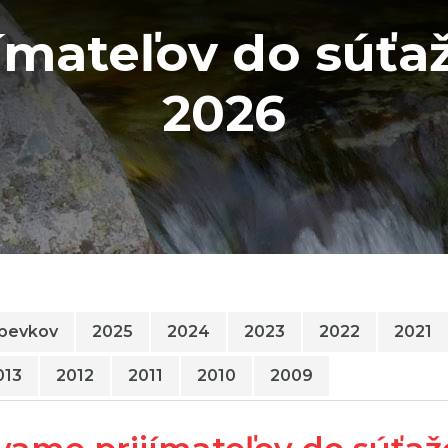
ímateľov do súť
2026
spevkov
2025
2024
2023
2022
2021
013
2012
2011
2010
2009