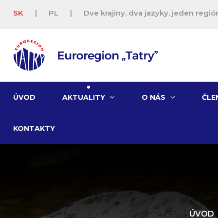
SK
|
PL
|
Dve krajiny, dva jazyky, jeden región
ÚVOD
AKTUALITY
O NÁS
ČLE
KONTAKTY
ÚVOD