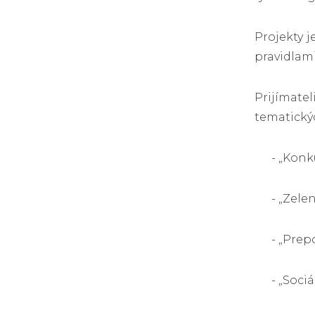
Projekty j
pravidlami
Prijímatel
tematickýc
- „Kon
- „Zele
- „Prep
- „Soci