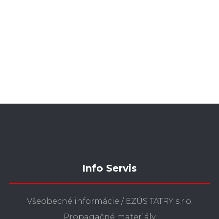
Info Servis
Všeobecné informácie / EZÚS TATRY s.r.o.
Propagačné materiály