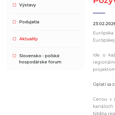
Pozý
Výstavy
Podujatia
23.02.202
Európska 
Aktuality
Európskej 
Ide o kaž
Slovensko - poľské
hospodárske forum
regionáln
projektom 
Oplatí sa z
Cenou v s
kanáloch 
týždňa reg