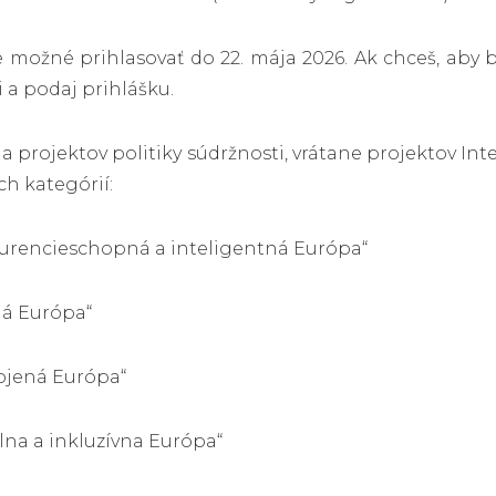
e možné prihlasovať do 22. mája 2026. Ak chceš, aby 
 a podaj prihlášku.
ia projektov politiky súdržnosti, vrátane projektov Int
h kategórií:
kurencieschopná a inteligentná Európa“
ná Európa“
ojená Európa“
álna a inkluzívna Európa“