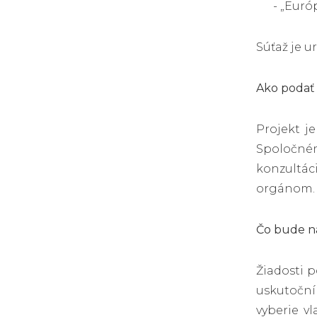
- „Euró
Súťaž je u
Ako podať 
Projekt j
Spoločném
konzultác
orgánom.
Čo bude n
Žiadosti p
uskutoční
vyberie v