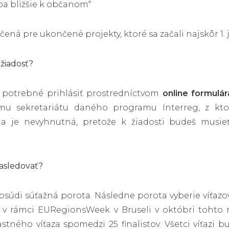
pa bližšie k občanom“
rčená pre ukončené projekty, ktoré sa začali najskôr 1. 
žiadosť?
e potrebné prihlásiť prostredníctvom
online formulár
u sekretariátu daného programu Interreg, z ktor
ia je nevyhnutná, pretože k žiadosti budeš musieť
asledovať?
osúdi súťažná porota. Následne porota vyberie víťazov 
 v rámci EURegionsWeek v Bruseli v októbri tohto 
lastného víťaza spomedzi 25 finalistov. Všetci víťaz