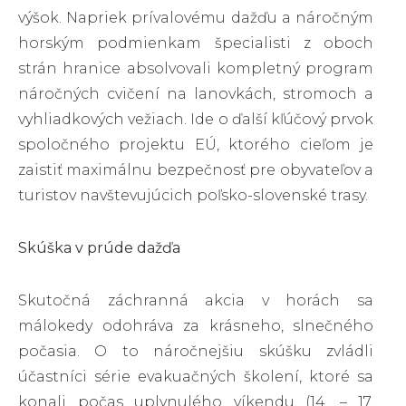
výšok. Napriek prívalovému dažďu a náročným
horským podmienkam špecialisti z oboch
strán hranice absolvovali kompletný program
náročných cvičení na lanovkách, stromoch a
vyhliadkových vežiach. Ide o ďalší kľúčový prvok
spoločného projektu EÚ, ktorého cieľom je
zaistiť maximálnu bezpečnosť pre obyvateľov a
turistov navštevujúcich poľsko-slovenské trasy.
Skúška v prúde dažďa
Skutočná záchranná akcia v horách sa
málokedy odohráva za krásneho, slnečného
počasia. O to náročnejšiu skúšku zvládli
účastníci série evakuačných školení, ktoré sa
konali počas uplynulého víkendu (14. – 17.