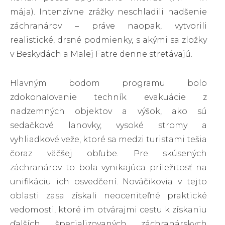
mája). Intenzívne zrážky neschladili nadšenie
záchranárov – práve naopak, vytvorili
realistické, drsné podmienky, s akými sa zložky
v Beskydách a Malej Fatre denne stretávajú.
Hlavným bodom programu bolo
zdokonaľovanie techník evakuácie z
nadzemných objektov a výšok, ako sú
sedačkové lanovky, vysoké stromy a
vyhliadkové veže, ktoré sa medzi turistami tešia
čoraz väčšej obľube. Pre skúsených
záchranárov to bola vynikajúca príležitosť na
unifikáciu ich osvedčení. Nováčikovia v tejto
oblasti zasa získali neoceniteľné praktické
vedomosti, ktoré im otvárajmi cestu k získaniu
ďalších špecializovaných záchranárskych