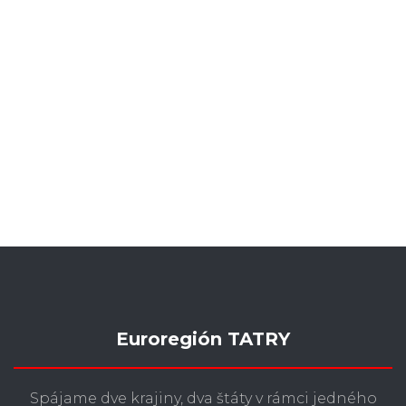
Euroregión TATRY
Spájame dve krajiny, dva štáty v rámci jedného