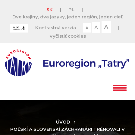
SK
|
PL
|
Dve krajiny, dva jazyky, jeden región, jeden cieľ.
A
Kontrastná verzia
A
|
A
Vyčistiť cookies
ÚVOD
POĽSKÍ A SLOVENSKÍ ZÁCHRANÁRI TRÉNOVALI V