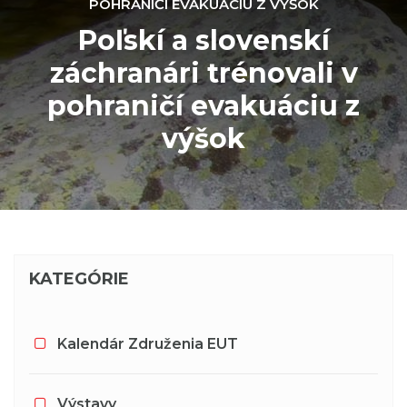
POHRANIČÍ EVAKUÁCIU Z VÝŠOK
Poľskí a slovenskí
záchranári trénovali v
pohraničí evakuáciu z
výšok
KATEGÓRIE
Kalendár Združenia EUT
Výstavy