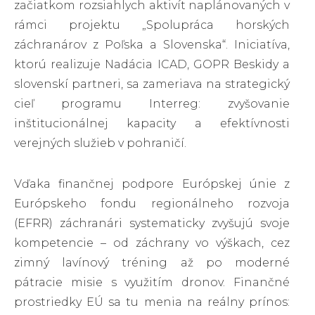
začiatkom rozsiahlych aktivít naplánovaných v
rámci projektu „Spolupráca horských
záchranárov z Poľska a Slovenska“. Iniciatíva,
ktorú realizuje Nadácia ICAD, GOPR Beskidy a
slovenskí partneri, sa zameriava na strategický
cieľ programu Interreg: zvyšovanie
inštitucionálnej kapacity a efektívnosti
verejných služieb v pohraničí.
Vďaka finančnej podpore Európskej únie z
Európskeho fondu regionálneho rozvoja
(EFRR) záchranári systematicky zvyšujú svoje
kompetencie – od záchrany vo výškach, cez
zimný lavínový tréning až po moderné
pátracie misie s využitím dronov. Finančné
prostriedky EÚ sa tu menia na reálny prínos: