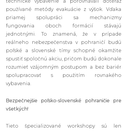
technické vybavenie a porovnávali doteraz
používané metódy evakuácie z výšok. Vďaka
priamej spolupráci sa mechanizmy
fungovania oboch formácií stávajú
jednotnými. To znamená, že v prípade
reálneho nebezpečenstva v pohraničí budú
poľské a slovenské tímy schopné okamžite
spustiť spoločnú akciu, pričom budú dokonale
rozumieť vzájomným postupom a bez bariér
spolupracovať s použitím rovnakého
vybavenia.
Bezpečnejšie poľsko-slovenské pohraničie pre
všetkých!
Tieto špecializované workshopy sú len