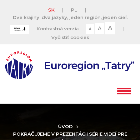
SK
|
PL
|
Dve krajiny, dva jazyky, jeden región, jeden cieľ.
A
Kontrastná verzia
A
|
A
Vyčistiť cookies
ÚVOD
POKRAČUJEME V PREZENTÁCII SÉRIE VIDEÍ PRE