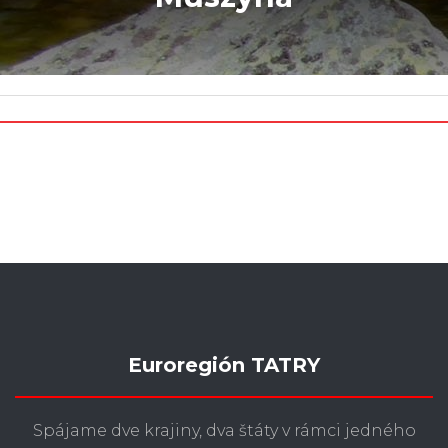
Euroregión TATRY
Spájame dve krajiny, dva štáty v rámci jedného