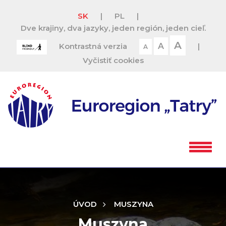
SK
|
PL
|
Dve krajiny, dva jazyky, jeden región, jeden cieľ.
A
Kontrastná verzia
A
|
A
Vyčistiť cookies
ÚVOD
MUSZYNA
Muszyna