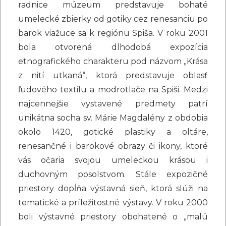
radnice múzeum predstavuje bohaté
umelecké zbierky od gotiky cez renesanciu po
barok viažuce sa k regiónu Spiša. V roku 2001
bola otvorená dlhodobá expozícia
etnografického charakteru pod názvom „Krása
z nití utkaná“, ktorá predstavuje oblasť
ľudového textilu a modrotlače na Spiši. Medzi
najcennejšie vystavené predmety patrí
unikátna socha sv. Márie Magdalény z obdobia
okolo 1420, gotické plastiky a oltáre,
renesančné i barokové obrazy či ikony, ktoré
vás očaria svojou umeleckou krásou i
duchovným posolstvom. Stále expozičné
priestory dopĺňa výstavná sieň, ktorá slúži na
tematické a príležitostné výstavy. V roku 2000
boli výstavné priestory obohatené o „malú