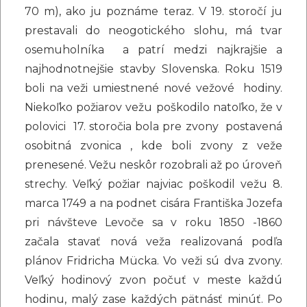
70 m), ako ju poznáme teraz. V 19. storočí ju
prestavali do neogotického slohu, má tvar
osemuholníka a patrí medzi najkrajšie a
najhodnotnejšie stavby Slovenska. Roku 1519
boli na veži umiestnené nové vežové hodiny.
Niekoľko požiarov vežu poškodilo natoľko, že v
polovici 17. storočia bola pre zvony postavená
osobitná zvonica , kde boli zvony z veže
prenesené. Vežu neskôr rozobrali až po úroveň
strechy. Veľký požiar najviac poškodil vežu 8.
marca 1749 a na podnet cisára Františka Jozefa
pri návšteve Levoče sa v roku 1850 -1860
začala stavať nová veža realizovaná podľa
plánov Fridricha Mücka. Vo veži sú dva zvony.
Veľký hodinový zvon počuť v meste každú
hodinu, malý zase každých pätnásť minúť. Po