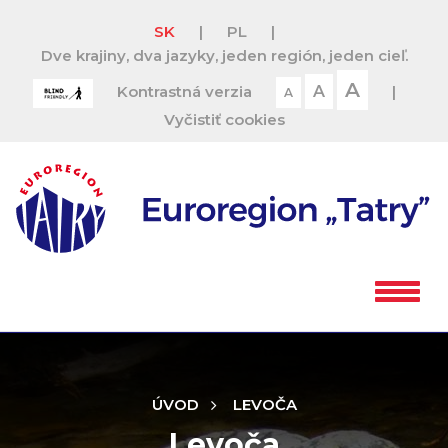
SK
|
PL
|
Dve krajiny, dva jazyky, jeden región, jeden cieľ.
A
Kontrastná verzia
A
|
A
Vyčistiť cookies
ÚVOD
LEVOČA
Levoča