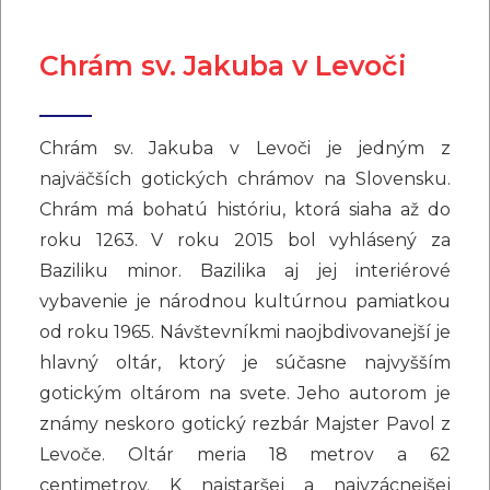
Chrám sv. Jakuba v Levoči
Chrám sv. Jakuba v Levoči je jedným z
najväčších gotických chrámov na Slovensku.
Chrám má bohatú históriu, ktorá siaha až do
roku 1263. V roku 2015 bol vyhlásený za
Baziliku minor. Bazilika aj jej interiérové
vybavenie je národnou kultúrnou pamiatkou
od roku 1965. Návštevníkmi naojbdivovanejší je
hlavný oltár, ktorý je súčasne najvyšším
gotickým oltárom na svete. Jeho autorom je
známy neskoro gotický rezbár Majster Pavol z
Levoče. Oltár meria 18 metrov a 62
centimetrov. K najstaršej a najvzácnejšej