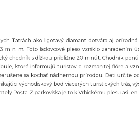
ych Tatrách ako ligotavý diamant dotvára aj prírodná
113 m n. m. Toto ľadovcové pleso vzniklo zahradením ú
tický chodník s dĺžkou približne 20 minút. Chodník pon
bule, ktoré informujú turistov o rozmanitej flóre a vzn
a nerušene sa kochať nádhernou prírodou. Deti určite p
kajúci východiskový bod viacerých turistických trás, výs
ely Pošta. Z parkoviska je to k Vrbickému plesu asi len 