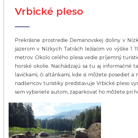
Vrbické pleso
Prekrásne prostredie Demänovskej doliny v Nízk
jazerom v Nízkych Tatrách ležiacim vo výške 1 
metrov. Okolo celého plesa vedie príjemný turis
horské okolie. Nachádzajú sa tu aj informačné ta
lavičkami, či altánkami, kde si môžete posedieť 
nadšencov turistiky predstavuje Vrbické pleso vyni
sem vyberiete autom, zaparkovať ho môžete pri hot