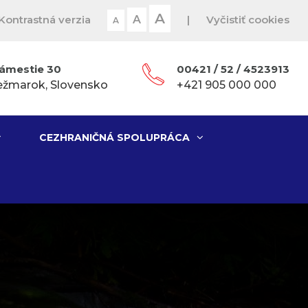
A
Kontrastná verzia
A
|
Vyčistiť cookies
A
ámestie 30
00421 / 52 / 4523913
ežmarok, Slovensko
+421 905 000 000
CEZHRANIČNÁ SPOLUPRÁCA