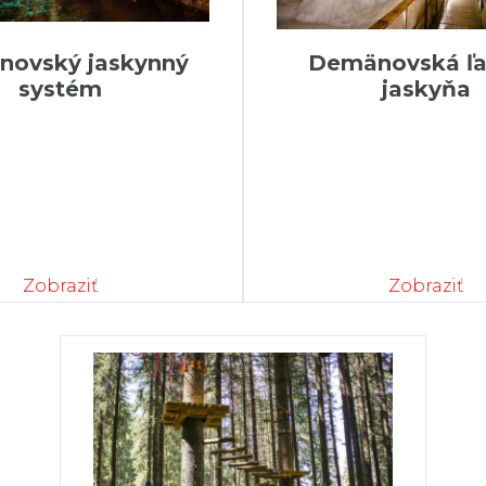
ovský jaskynný
Demänovská ľ
systém
jaskyňa
Zobraziť
Zobraziť