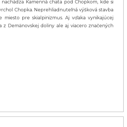
 sa nachádza Kamenná chata pod Chopkom, kde si
 vrchol Chopka. Neprehliadnuteľná výšková stavba
 miesto pre skialpinizmus. Aj vďaka vynikajúcej
 z Demänovskej doliny ale aj viacero značených