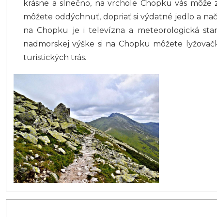
krásne a slnečno, na vrchole Chopku vás môže 
môžete oddýchnuť, dopriať si výdatné jedlo a na
na Chopku je i televízna a meteorologická stan
nadmorskej výške si na Chopku môžete lyžovačk
turistických trás.