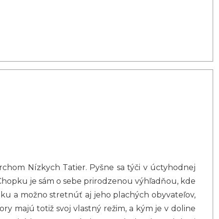
rchom Nízkych Tatier. Pyšne sa týči v úctyhodnej
Chopku je sám o sebe prirodzenou výhľadňou, kde
opku a možno stretnúť aj jeho plachých obyvateľov,
y majú totiž svoj vlastný režim, a kým je v doline