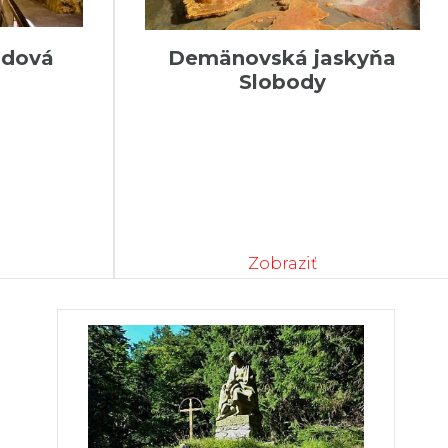
adová
Demänovská jaskyňa
Slobody
Zobraziť