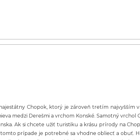
jestátny Chopok, ktorý je zároveň tretím najvyšším v
ieva medzi Derešmi a vrchom Konské. Samotný vrchol 
ska. Ak si chcete užiť turistiku a krásu prírody na Ch
omto prípade je potrebné sa vhodne obliecť a obuť. Hor