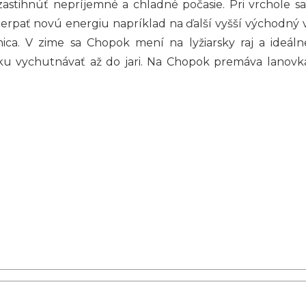
zastihnúť nepríjemné a chladné počasie. Pri vrchole
čerpať novú energiu napríklad na ďalší vyšší východný
ica. V zime sa Chopok mení na lyžiarsky raj a ideálne
u vychutnávať až do jari. Na Chopok premáva lanovka