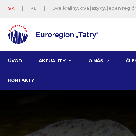
SK
|
PL
|
Dve krajiny, dva jazyky, jeden región
ÚVOD
AKTUALITY
O NÁS
ČLE
KONTAKTY