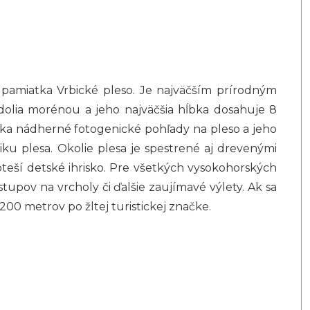
 pamiatka Vrbické pleso. Je najväčším prírodným
dolia morénou a jeho najväčšia hĺbka dosahuje 8
úka nádherné fotogenické pohľady na pleso a jeho
iku plesa. Okolie plesa je spestrené aj drevenými
oteší detské ihrisko. Pre všetkých vysokohorských
tupov na vrcholy či ďalšie zaujímavé výlety. Ak sa
200 metrov po žltej turistickej značke.