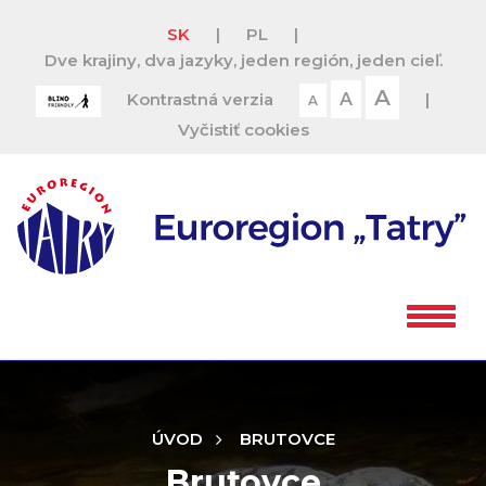
SK
|
PL
|
Dve krajiny, dva jazyky, jeden región, jeden cieľ.
A
Kontrastná verzia
A
|
A
Vyčistiť cookies
ÚVOD
BRUTOVCE
Brutovce