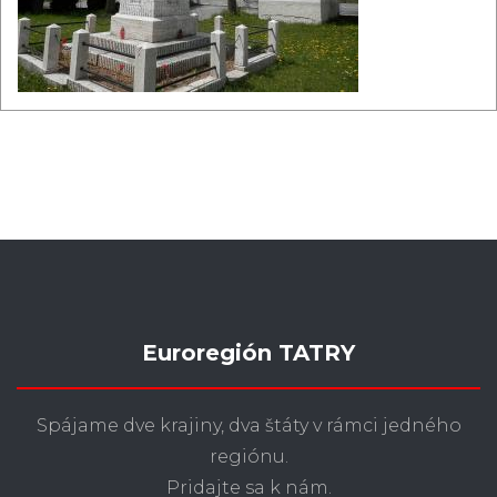
Euroregión TATRY
Spájame dve krajiny, dva štáty v rámci jedného
regiónu.
Pridajte sa k nám.