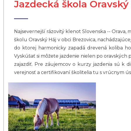
Jazdecká škola Oravský
Najsevernejší rázovitý klenot Slovenska -- Orava, 
školu Oravský Háj v obci Brezovica, nachádzajúcej 
do ktorej harmonicky zapadá drevená koliba ho
Vyskúšať si môžete jazdenie nielen po oravských pl
zajazdiť. Pre záujemcov o kurzy jazdenia sú k dis
verejnosť a certifikovaní školitelia tu s vrúcnym 