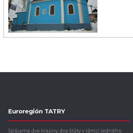
Euroregión TATRY
Spájame dve krajiny, dva štáty v rámci jedného