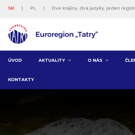
SK
|
PL
|
Dve krajiny, dva jazyky, jeden región
ÚVOD
AKTUALITY
O NÁS
ČLE
KONTAKTY