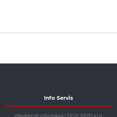
Info Servis
Všeobecné informácie / EZÚS TATRY s.r.o.