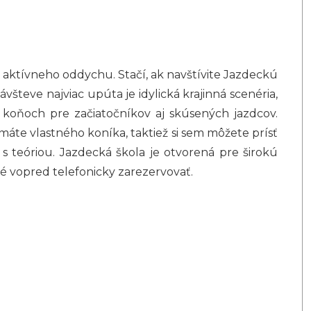
a aktívneho oddychu. Stačí, ak navštívite Jazdeckú
všteve najviac upúta je idylická krajinná scenéria,
koňoch pre začiatočníkov aj skúsených jazdcov.
 máte vlastného koníka, taktiež si sem môžete prísť
j s teóriou. Jazdecká škola je otvorená pre širokú
né vopred telefonicky zarezervovať.