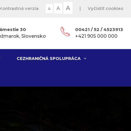
A
Kontrastná verzia
A
|
Vyčistiť cookies
A
ámestie 30
00421 / 52 / 4523913
ežmarok, Slovensko
+421 905 000 000
CEZHRANIČNÁ SPOLUPRÁCA