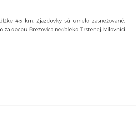
j dĺžke 4,5 km. Zjazdovky sú umelo zasnežované.
km za obcou Brezovica neďaleko Trstenej. Milovníci