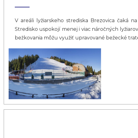
V areáli lyžiarskeho strediska Brezovica čaká 
Stredisko uspokojí menej i viac náročných lyžiaro
bežkovania môžu využiť upravované bežecké trate