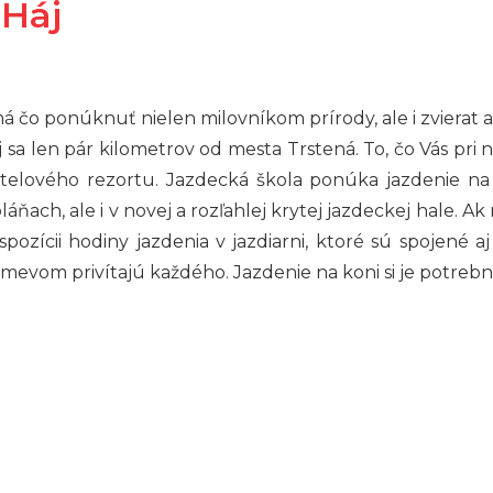
 Háj
má čo ponúknuť nielen milovníkom prírody, ale i zvierat 
sa len pár kilometrov od mesta Trstená. To, čo Vás pri ná
telového rezortu. Jazdecká škola ponúka jazdenie na 
áňach, ale i v novej a rozľahlej krytej jazdeckej hale. Ak
pozícii hodiny jazdenia v jazdiarni, ktoré sú spojené a
úsmevom privítajú každého. Jazdenie na koni si je potreb