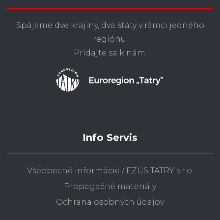
Spájame dve krajiny, dva štáty v rámci jedného
regiónu.
Pridajte sa k nám.
Info Servis
Všeobecné informácie / EZÚS TATRY s.r.o.
Propagačné materiály
Ochrana osobných údajov