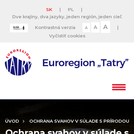
SK
|
PL
|
Dve krajiny, dva jazyky, jeden región, jeden cieľ.
A
Kontrastná verzia
A
|
A
Vyčistiť cookies
ÚVOD
OCHRANA SVAHOV V SÚLADE S PRÍRODOU
Ochrana svahov v súlade s