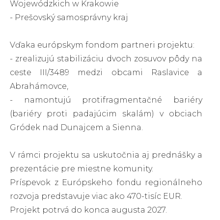
Wojewódzkich w Krakowie
- Prešovský samosprávny kraj
Vďaka európskym fondom partneri projektu:
- zrealizujú stabilizáciu dvoch zosuvov pôdy na
ceste III/3489 medzi obcami Raslavice a
Abrahámovce,
- namontujú protifragmentačné bariéry
(bariéry proti padajúcim skalám) v obciach
Gródek nad Dunajcem a Sienna.
V rámci projektu sa uskutočnia aj prednášky a
prezentácie pre miestne komunity.
Príspevok z Európskeho fondu regionálneho
rozvoja predstavuje viac ako 470-tisíc EUR.
Projekt potrvá do konca augusta 2027.