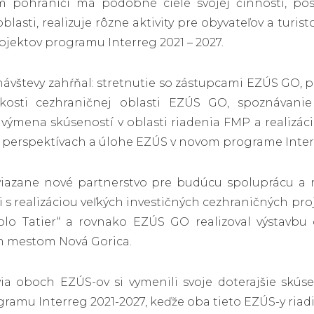
m pohraničí má podobné ciele svojej činnosti, p
blasti, realizuje rôzne aktivity pre obyvateľov a turis
ojektov programu Interreg 2021 – 2027.
vštevy zahŕňal: stretnutie so zástupcami EZÚS GO, pr
ckosti cezhraničnej oblasti EZÚS GO, spoznávanie
 výmena skúseností v oblasti riadenia FMP a realizáci
 perspektívach a úlohe EZÚS v novom programe Interr
iazane nové partnerstvo pre budúcu spoluprácu a nov
 s realizáciou veľkých investičných cezhraničných proj
olo Tatier“ a rovnako EZÚS GO realizoval výstavbu
ým mestom Nová Gorica.
ia oboch EZÚS-ov si vymenili svoje doterajšie skús
ramu Interreg 2021-2027, keďže oba tieto EZÚS-y riadi