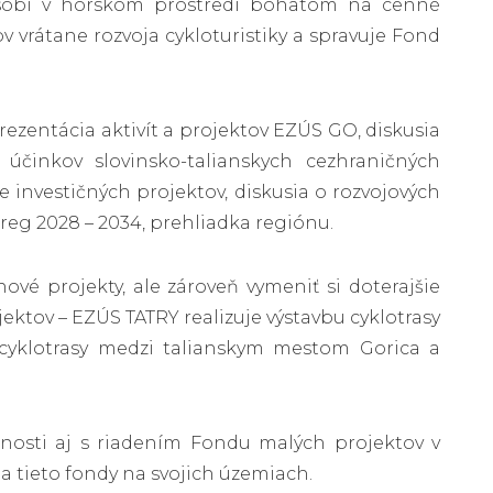
ôsobí v horskom prostredí bohatom na cenné
tov vrátane rozvoja cykloturistiky a spravuje Fond
ezentácia aktivít a projektov EZÚS GO, diskusia
 účinkov slovinsko-talianskych cezhraničných
e investičných projektov, diskusia o rozvojových
eg 2028 – 2034, prehliadka regiónu.
é projekty, ale zároveň vymeniť si doterajšie
ektov – EZÚS TATRY realizuje výstavbu cyklotrasy
 cyklotrasy medzi talianskym mestom Gorica a
enosti aj s riadením Fondu malých projektov v
a tieto fondy na svojich územiach.