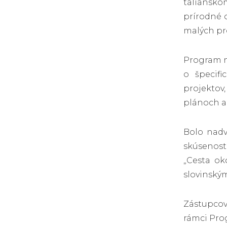
taliansko
prírodné o
malých pr
Program ná
o špecifi
projektov,
plánoch a
Bolo nadv
skúsenosti
„Cesta ok
slovinsk
Zástupcov
rámci Prog