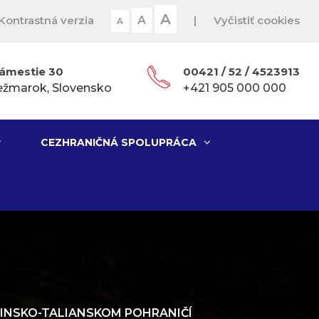
A
Kontrastná verzia
A
|
Vyčistiť cookies
A
ámestie 30
00421 / 52 / 4523913
ežmarok, Slovensko
+421 905 000 000
CEZHRANIČNÁ SPOLUPRÁCA
OVINSKO-TALIANSKOM POHRANIČÍ