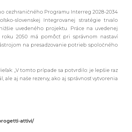
ého cezhraničného Programu Interreg 2028-2034
ľsko-slovenskej Integrovanej stratégie trvalo
 nižšie uvedeného projektu. Práce na uvedenej
 do roku 2050 má pomôcť pri správnom nastaví
ástrojom na presadzovanie potrieb spoločného
ak: „V tomto prípade sa potvrdilo: je lepšie raz
l, ale aj naše rezervy, ako aj správnosť vytvorenia
ogetti-attivi/