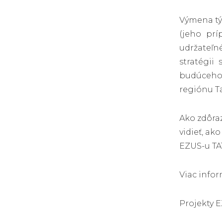
Výmena tý
(jeho prí
udržateľn
stratégii
budúceho 
regiónu 
Ako zdôraz
vidieť, ak
EZUS-u TA
Viac info
Projekty 