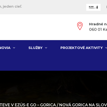
, jeden cieľ.
Hradné n
060 01 K
NOVIA
SLUŽBY
PROJEKTOVÉ AKTIVITY
TEVE V EZÚS-E GO – GORICA / NOVÁ GORICA NA SL