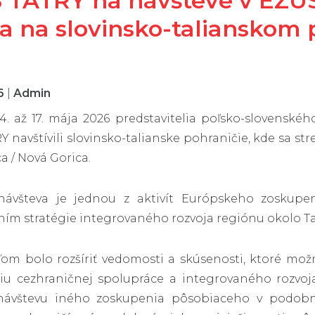
 TATRY na návšteve v EZÚS-
a na slovinsko-talianskom 
26
|
Admin
4. až 17. mája 2026 predstavitelia poľsko-slovens
 navštívili slovinsko-talianske pohraničie, kde sa st
a / Nová Gorica.
návšteva je jednou z aktivít Európskeho zoskupen
ním stratégie integrovaného rozvoja regiónu okolo Ta
om bolo rozšíriť vedomosti a skúsenosti, ktoré možno
iu cezhraničnej spolupráce a integrovaného rozvoj
 návštevu iného zoskupenia pôsobiaceho v podob