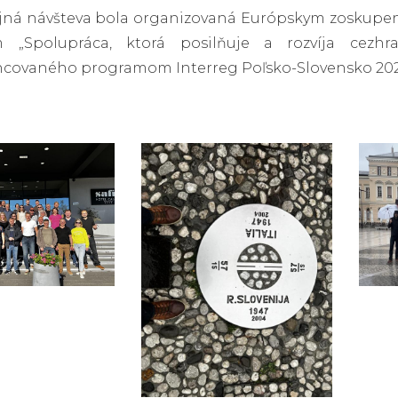
ijná návšteva bola organizovaná Európskym zoskupe
 „Spolupráca, ktorá posilňuje a rozvíja cezhra
ncovaného programom Interreg Poľsko-Slovensko 2021