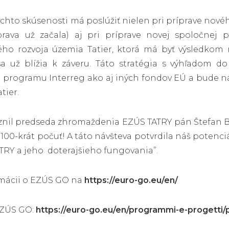
chto skúsenosti má poslúžiť nielen pri príprave nov
prava už začala) aj pri príprave novej spoločnej po
ého rozvoja územia Tatier, ktorá má byť výsledkom
 sa už blížia k záveru. Táto stratégia s výhľadom
programu Interreg ako aj iných fondov EÚ a bude n
Tatier.
nil predseda zhromaždenia EZÚS TATRY pán Štefan Bieľ
o 100-krát počuť! A táto návšteva potvrdila náš potenciá
TRY a jeho doterajšieho fungovania”.
rmácii o EZÚS GO na
https://euro-go.eu/en/
EZÚS GO:
https://euro-go.eu/en/programmi-e-progetti/pr