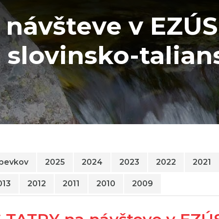
návšteve v EZÚS-
 slovinsko-talia
spevkov
2025
2024
2023
2022
2021
013
2012
2011
2010
2009