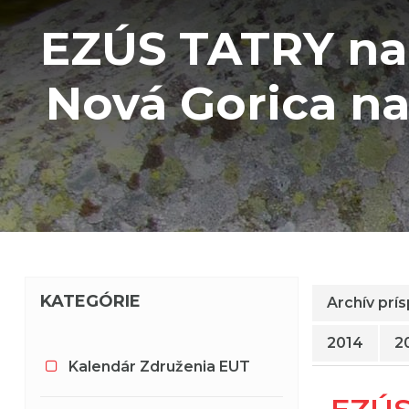
EZÚS TATRY na 
Nová Gorica na
KATEGÓRIE
Archív prí
2014
2
Kalendár Združenia EUT