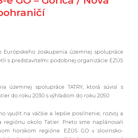
e GO – Gorica / Nová
pohraničí
kého Európskeho zoskupenia územnej spolupráce
retli s predstaviteľmi podobnej organizácie EZÚS
ia územnej spolupráce TATRY, ktorá súvisí s
tier do roku 2030 s výhľadom do roku 2050.
 využiť na väčšie a lepšie posilnenie, rozvoj a
a regiónu okolo Tatier. Preto sme naplánovali
nom horskom regióne. EZÚS GO v slovinsko-