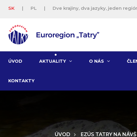
SK
|
PL
|
Dve krajiny, dva jazyky, jeden región
ÚVOD
AKTUALITY
O NÁS
ČLE
KONTAKTY
ÚVOD
EZÚS TATRY NA NÁVŠ