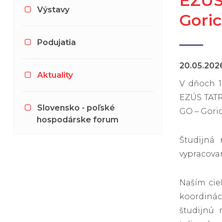
EZÚS
Výstavy
Goric
Podujatia
20.05.20
Aktuality
V dňoch 1
EZÚS TATRY
Slovensko - poľské
GO – Goric
hospodárske forum
Študijná 
vypracova
Naším cieľ
koordinác
študijnú