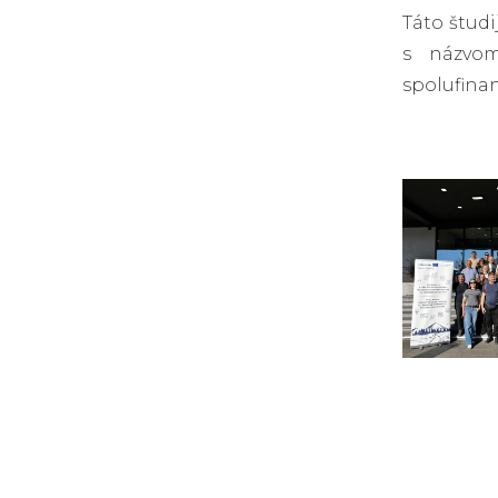
Táto štud
s názvom
spolufina