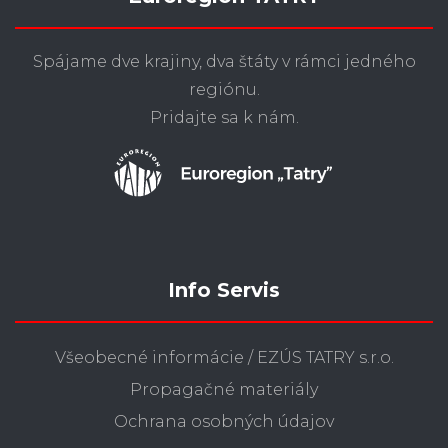
Spájame dve krajiny, dva štáty v rámci jedného
regiónu.
Pridajte sa k nám.
Info Servis
Všeobecné informácie / EZÚS TATRY s.r.o.
Propagačné materiály
Ochrana osobných údajov