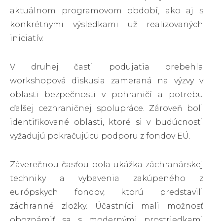
aktuálnom programovom období, ako aj s
konkrétnymi výsledkami už realizovaných
iniciatív.
V druhej časti podujatia prebehla
workshopová diskusia zameraná na výzvy v
oblasti bezpečnosti v pohraničí a potrebu
ďalšej cezhraničnej spolupráce. Zároveň boli
identifikované oblasti, ktoré si v budúcnosti
vyžadujú pokračujúcu podporu z fondov EÚ.
Záverečnou časťou bola ukážka záchranárskej
techniky a vybavenia zakúpeného z
európskych fondov, ktorú predstavili
záchranné zložky. Účastníci mali možnosť
oboznámiť sa s modernými prostriedkami