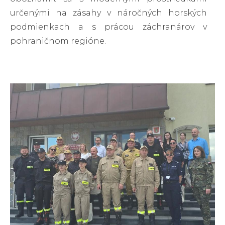
určenými na zásahy v náročných horských
podmienkach a s prácou záchranárov v
pohraničnom regióne.