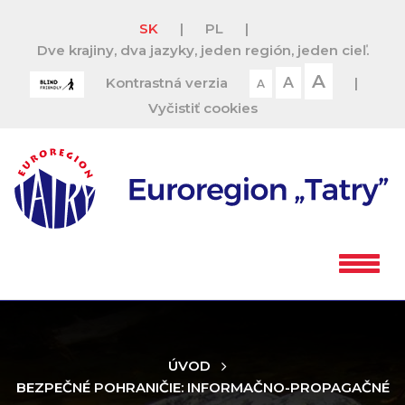
SK
|
PL
|
Dve krajiny, dva jazyky, jeden región, jeden cieľ.
A
Kontrastná verzia
A
|
A
Vyčistiť cookies
ÚVOD
BEZPEČNÉ POHRANIČIE: INFORMAČNO-PROPAGAČNÉ