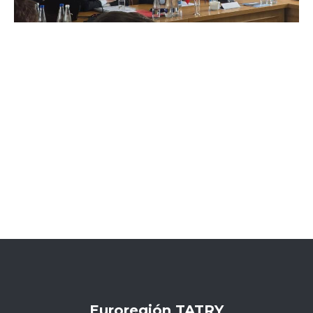
Euroregión TATRY