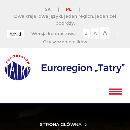
SK
|
PL
|
Dwa kraje, dwa języki, jeden region, jeden cel
podróży.
A
Wersja kontrastowa
A
|
A
Czyszczenie plików
STRONA GŁÓWNA