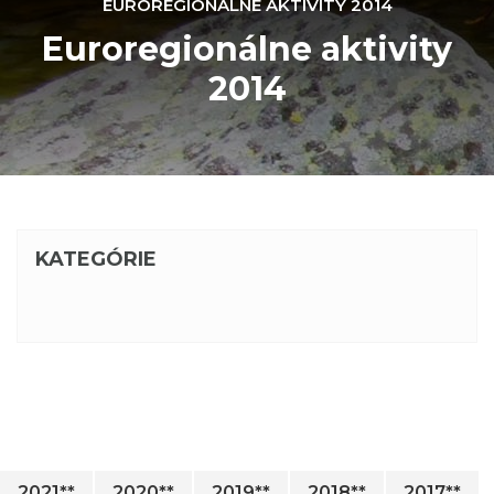
EUROREGIONÁLNE AKTIVITY 2014
Euroregionálne aktivity
2014
KATEGÓRIE
2021**
2020**
2019**
2018**
2017**