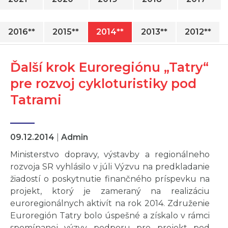
2016**
2015**
2014**
2013**
2012**
Ďalší krok Euroregiónu „Tatry“
pre rozvoj cykloturistiky pod
Tatrami
09.12.2014
|
Admin
Ministerstvo dopravy, výstavby a regionálneho
rozvoja SR vyhlásilo v júli Výzvu na predkladanie
žiadostí o poskytnutie finančného príspevku na
projekt, ktorý je zameraný na realizáciu
euroregionálnych aktivít na rok 2014. Združenie
Euroregión Tatry bolo úspešné a získalo v rámci
spomínanej výzvy podporu pre projekt pod