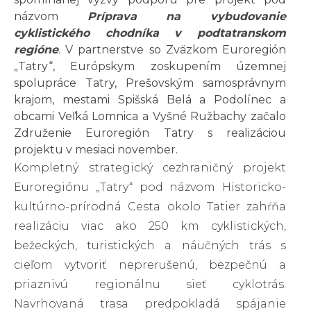
názvom
Príprava na vybudovanie
cyklistického chodníka v podtatranskom
regióne
.
V partnerstve so Zväzkom Euroregión
„Tatry“, Európskym zoskupením územnej
spolupráce Tatry, Prešovským samosprávnym
krajom, mestami Spišská Belá a Podolínec a
obcami Veľká Lomnica a Vyšné Ružbachy začalo
Združenie Euroregión Tatry s realizáciou
projektu v mesiaci november.
Kompletný strategický cezhraničný projekt
Euroregiónu „Tatry“ pod názvom Historicko-
kultúrno-prírodná Cesta okolo Tatier zahŕňa
realizáciu viac ako 250 km cyklistických,
bežeckých, turistických a náučných trás s
cieľom vytvoriť neprerušenú, bezpečnú a
priaznivú regionálnu sieť cyklotrás.
Navrhovaná trasa predpokladá spájanie