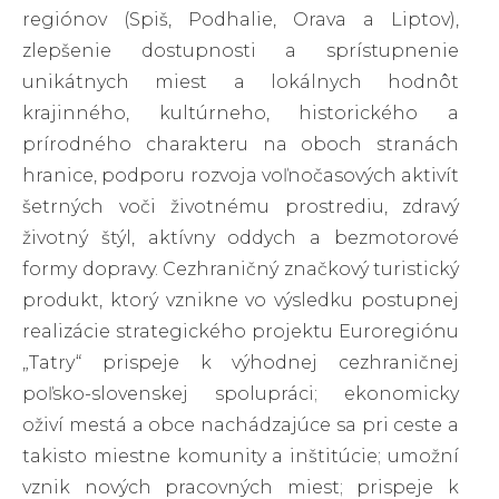
regiónov (Spiš, Podhalie, Orava a Liptov),
zlepšenie dostupnosti a sprístupnenie
unikátnych miest a lokálnych hodnôt
krajinného, kultúrneho, historického a
prírodného charakteru na oboch stranách
hranice, podporu rozvoja voľnočasových aktivít
šetrných voči životnému prostrediu, zdravý
životný štýl, aktívny oddych a bezmotorové
formy dopravy. Cezhraničný značkový turistický
produkt, ktorý vznikne vo výsledku postupnej
realizácie strategického projektu Euroregiónu
„Tatry“ prispeje k výhodnej cezhraničnej
poľsko-slovenskej spolupráci; ekonomicky
oživí mestá a obce nachádzajúce sa pri ceste a
takisto miestne komunity a inštitúcie; umožní
vznik nových pracovných miest; prispeje k