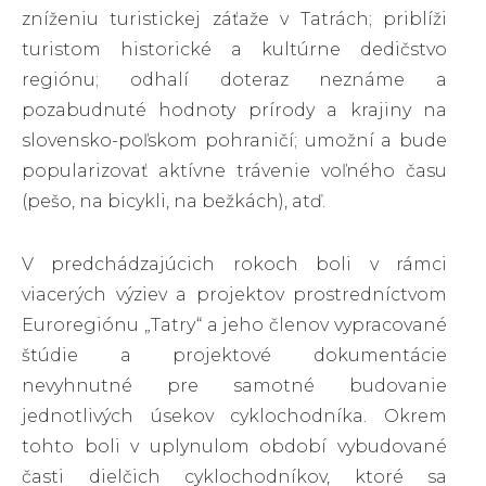
zníženiu turistickej záťaže v Tatrách; priblíži
turistom historické a kultúrne dedičstvo
regiónu; odhalí doteraz neznáme a
pozabudnuté hodnoty prírody a krajiny na
slovensko-poľskom pohraničí; umožní a bude
popularizovať aktívne trávenie voľného času
(pešo, na bicykli, na bežkách), atď.
V predchádzajúcich rokoch boli v rámci
viacerých výziev a projektov prostredníctvom
Euroregiónu „Tatry“ a jeho členov vypracované
štúdie a projektové dokumentácie
nevyhnutné pre samotné budovanie
jednotlivých úsekov cyklochodníka. Okrem
tohto boli v uplynulom období vybudované
časti dielčich cyklochodníkov, ktoré sa