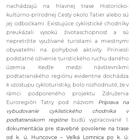
nachádzajú na hlavnej trase Historicko-
kultúrno-prírodnej Cesty okolo Tatier alebo sú
jej odbočkami. Existujúce cyklistické chodníky
preukázali vysokú životaschopnosť a sú
nepretržite využívané turistami a miestnymi
obyvateľmi na pohybové aktivity. Priniesli
podstatné oživenie turistického ruchu daného
územia. Keďže medzi návštevníkmi
podtatranského regiónu evidentne dochádza
k vzostupu cykloturistiky, bolo rozhodnuté, že v
rámci podporeného projektu Združenia
Euroregión Tatry pod názvom
Príprava na
vybudovanie cyklistického chodníka v
podtatranskom regióne
budú vypracované:
1
.
dokumentácia pre stavebné povolenie na trase
od k. ú. Huncovce – Veľká Lomnica po k. ú.