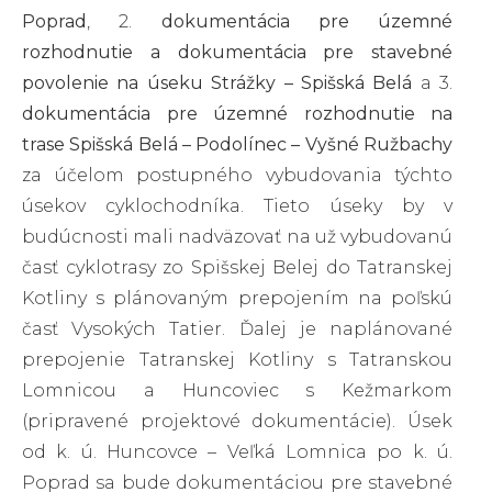
Poprad
, 2.
dokumentácia
pre územné
rozhodnutie a dokumentácia pre stavebné
povolenie na úseku Strážky – Spišská Belá
a 3.
dokumentácia pre územné rozhodnutie na
trase Spišská Belá – Podolínec – Vyšné Ružbachy
za účelom postupného vybudovania týchto
úsekov cyklochodníka. Tieto úseky by v
budúcnosti mali nadväzovať na už vybudovanú
časť cyklotrasy zo Spišskej Belej do Tatranskej
Kotliny s plánovaným prepojením na poľskú
časť Vysokých Tatier. Ďalej je naplánované
prepojenie Tatranskej Kotliny s Tatranskou
Lomnicou a Huncoviec s Kežmarkom
(pripravené projektové dokumentácie). Úsek
od k. ú. Huncovce – Veľká Lomnica po k. ú.
Poprad sa bude dokumentáciou pre stavebné