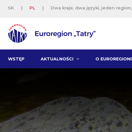
SK
|
PL
|
Dwa kraje, dwa języki, jeden region
WSTĘP
AKTUALNOŚCI
O EUROREGIONI