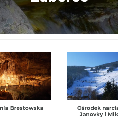
inia Brestowska
Ośrodek narci
Janovky i Mil