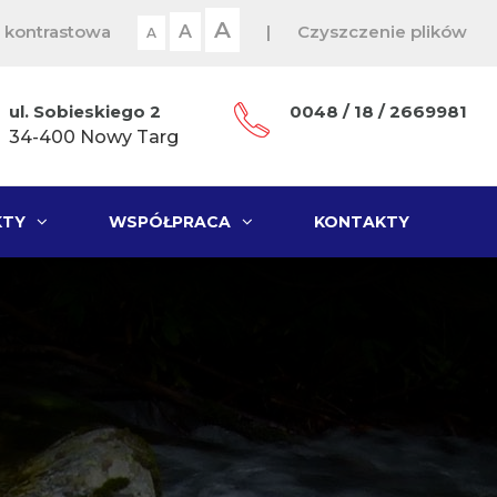
A
 kontrastowa
A
|
Czyszczenie plików
A
ul. Sobieskiego 2
0048 / 18 / 2669981
34-400 Nowy Targ
KTY
WSPÓŁPRACA
KONTAKTY