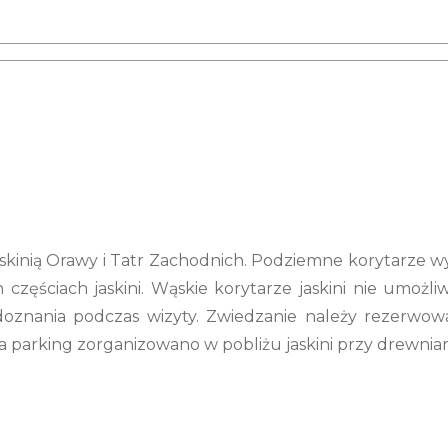
askinią Orawy i Tatr Zachodnich. Podziemne korytarze wy
częściach jaskini. Wąskie korytarze jaskini nie umożl
doznania podczas wizyty. Zwiedzanie należy rezerwowa
, a parking zorganizowano w pobliżu jaskini przy drewni