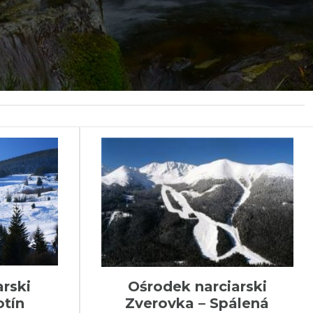
arski
Ośrodek narciarski
otín
Zverovka – Spálená