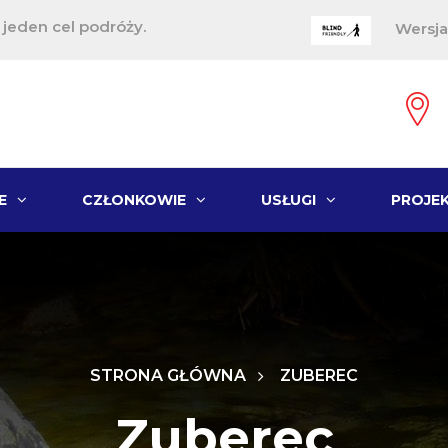
, jeden cel podróży.
Wersja
E
CZŁONKOWIE
USŁUGI
PROJE
STRONA GŁÓWNA
ZUBEREC
Zuberec