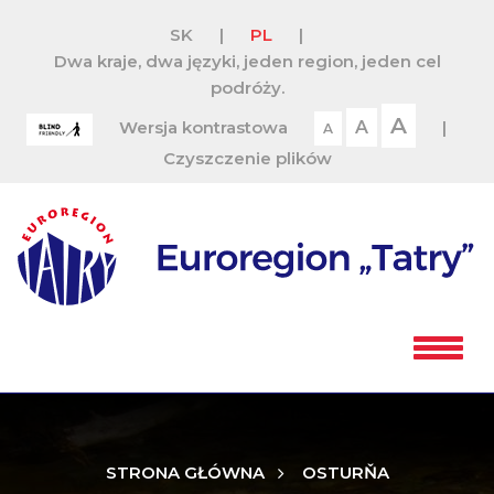
SK
|
PL
|
Dwa kraje, dwa języki, jeden region, jeden cel
podróży.
A
Wersja kontrastowa
A
|
A
Czyszczenie plików
STRONA GŁÓWNA
OSTURŇA