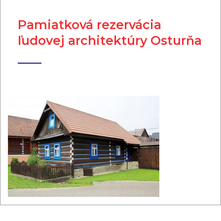
Pamiatková rezervácia
ľudovej architektúry Osturňa