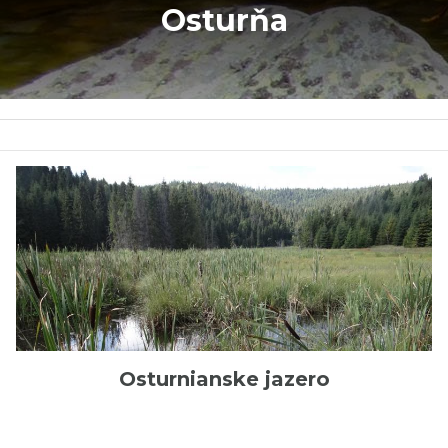
Osturňa
Osturnianske jazero