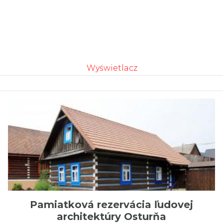
Wyświetlacz
Pamiatková rezervácia ľudovej
architektúry Osturňa