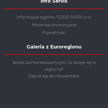
Info Servis
Informacje ogólne / EZÚD TATRY s.r.o.
Materiały promocyjne
Prywatność
Galeria z Euroregionu
Jesteś zainteresowany tym, co dzieje się w
regionie?
Zapisz się do newslettera.