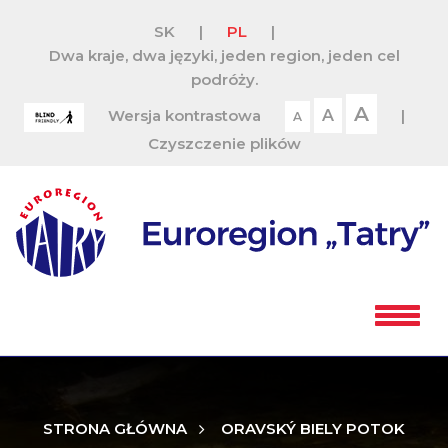
SK
|
PL
|
Dwa kraje, dwa języki, jeden region, jeden cel
podróży.
A
Wersja kontrastowa
A
|
A
Czyszczenie plików
STRONA GŁÓWNA
ORAVSKÝ BIELY POTOK