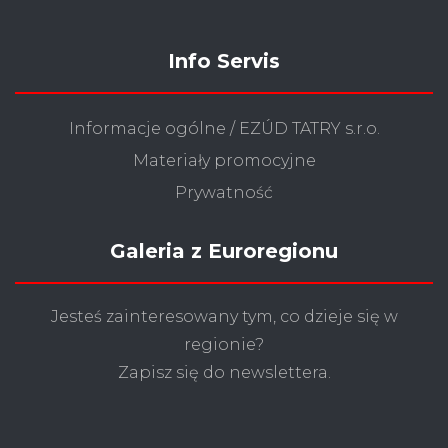
Info Servis
Informacje ogólne / EZÚD TATRY s.r.o.
Materiały promocyjne
Prywatność
Galeria z Euroregionu
Jesteś zainteresowany tym, co dzieje się w
regionie?
Zapisz się do newslettera.